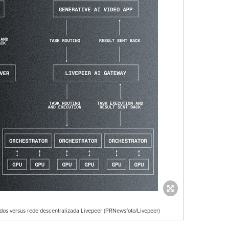
dos versus rede descentralizada Livepeer (PRNewsfoto/Livepeer)