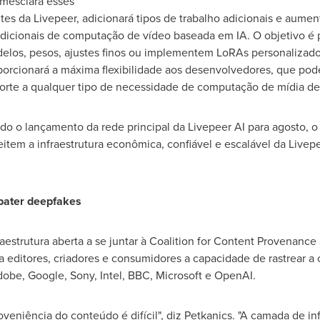
 mesclará esses
entes da Livepeer, adicionará tipos de trabalho adicionais e aum
dicionais de computação de vídeo baseada em IA. O objetivo é 
delos, pesos, ajustes finos ou implementem LoRAs personalizad
oporcionará a máxima flexibilidade aos desenvolvedores, que pode
orte a qualquer tipo de necessidade de computação de mídia de 
do o lançamento da rede principal da Livepeer AI para agosto, o 
item a infraestrutura econômica, confiável e escalável da Livep
bater deepfakes
aestrutura aberta a se juntar à Coalition for Content Provenance 
 editores, criadores e consumidores a capacidade de rastrear a 
be, Google, Sony, Intel, BBC, Microsoft e OpenAI.
oveniência do conteúdo é difícil", diz Petkanics. "A camada de in