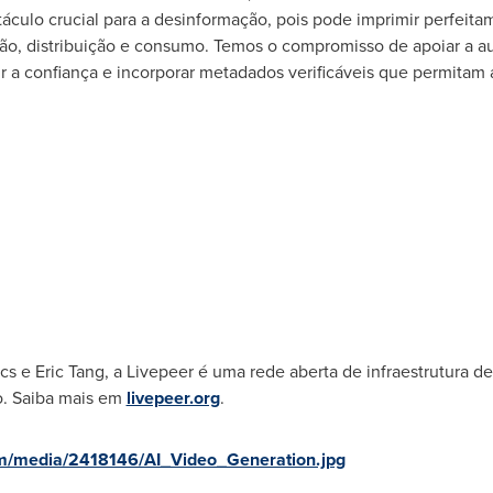
táculo crucial para a desinformação, pois pode imprimir perfei
ição, distribuição e consumo. Temos o compromisso de apoiar a 
ir a confiança e incorporar metadados verificáveis que permitam 
cs
e
Eric Tang
, a Livepeer é uma rede aberta de infraestrutura de
o. Saiba mais em
livepeer.org
.
m/media/2418146/AI_Video_Generation.jpg