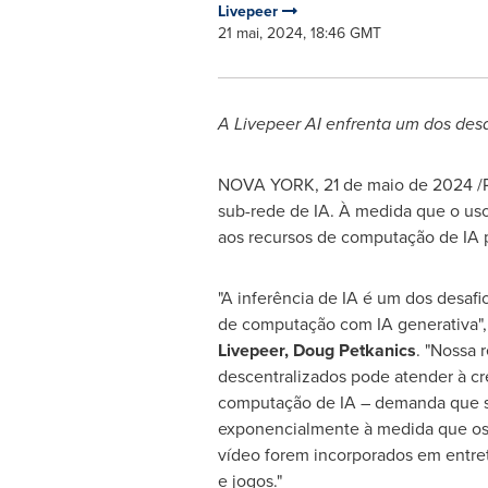
Livepeer
21 mai, 2024, 18:46 GMT
A Livepeer AI enfrenta um dos de
NOVA YORK
,
21 de maio de 2024
/
sub-rede de IA. À medida que o us
aos recursos de computação de IA p
"A inferência de IA é um dos desafi
de computação com IA generativa",
Livepeer,
Doug Petkanics
. "Nossa 
descentralizados pode atender à c
computação de IA – demanda que s
exponencialmente à medida que os
vídeo forem incorporados em entret
e jogos."