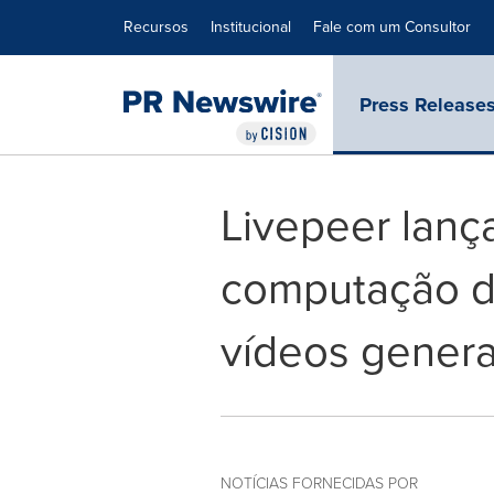
Declaração de Acessibilidade
Saltar a Navegação
Recursos
Institucional
Fale com um Consultor
Press Release
Livepeer lanç
computação de
vídeos genera
NOTÍCIAS FORNECIDAS POR