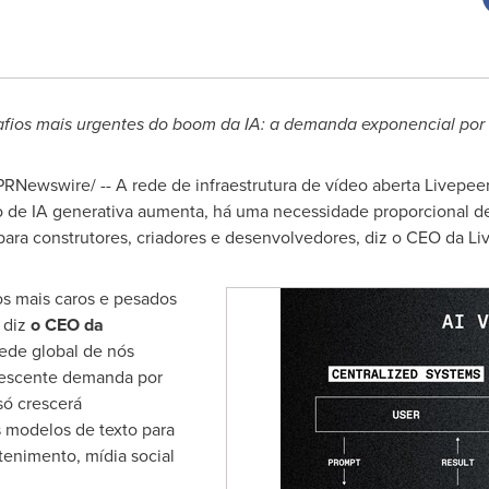
safios mais urgentes do boom da IA: a demanda exponencial po
PRNewswire/ -- A rede de infraestrutura de vídeo aberta Livepe
o de IA generativa aumenta, há uma necessidade proporcional d
ara construtores, criadores e desenvolvedores, diz o CEO da Li
os mais caros e pesados
 diz
o CEO da
rede global de nós
rescente demanda por
ó crescerá
 modelos de texto para
enimento, mídia social