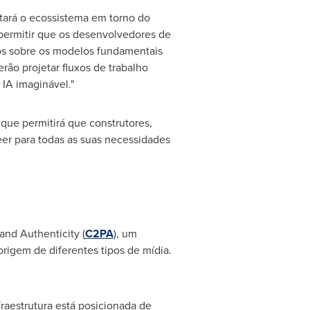
entará o ecossistema em torno do
permitir que os desenvolvedores de
os sobre os modelos fundamentais
rão projetar fluxos de trabalho
IA imaginável."
que permitirá que construtores,
eer para todas as suas necessidades
and Authenticity (
C2PA
), um
origem de diferentes tipos de mídia.
fraestrutura está posicionada de