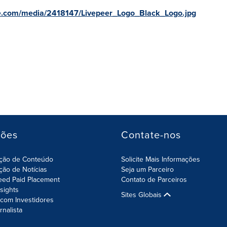
e.com/media/2418147/Livepeer_Logo_Black_Logo.jpg
ções
Contate-nos
ição de Conteúdo
Solicite Mais Informações
ição de Notícias
Seja um Parceiro
eed Paid Placement
Contato de Parceiros
nsights
Sites Globais
com Investidores
rnalista