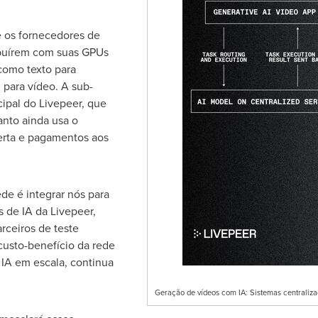
e os fornecedores de
ibuírem com suas GPUs
 como texto para
para vídeo. A sub-
cipal do Livepeer, que
nto ainda usa o
erta e pagamentos aos
de é integrar nós para
 de IA da Livepeer,
arceiros de teste
custo-benefício da rede
e IA em escala, continua
Geração de vídeos com IA: Sistemas centraliza