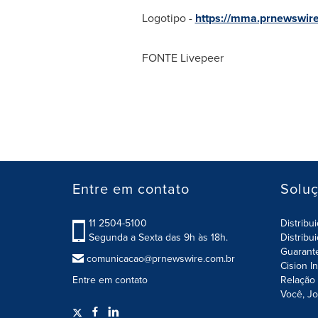
Logotipo -
https://mma.prnewswir
FONTE Livepeer
Entre em contato
Solu
11 2504-5100
Distribu
Segunda a Sexta das 9h às 18h.
Distribu
Guarant
comunicacao@prnewswire.com.br
Cision I
Entre em contato
Relação 
Você, Jo