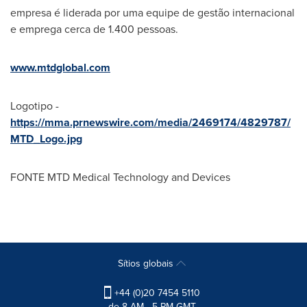
empresa é liderada por uma equipe de gestão internacional
e emprega cerca de 1.400 pessoas.
www.mtdglobal.com
Logotipo -
https://mma.prnewswire.com/media/2469174/4829787/
MTD_Logo.jpg
FONTE MTD Medical Technology and Devices
Sítios globais
+44 (0)20 7454 5110
de 8 AM - 5 PM GMT