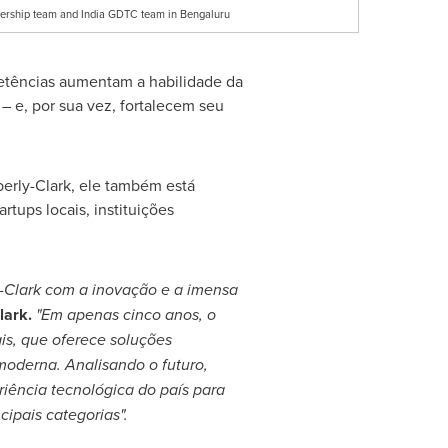
adership team and India GDTC team in Bengaluru
petências aumentam a habilidade da
– e, por sua vez, fortalecem seu
rly-Clark, ele também está
tups locais, instituições
Clark com a inovação e a imensa
lark.
"Em apenas cinco anos, o
is, que oferece soluções
oderna. Analisando o futuro,
riência tecnológica do país para
ipais categorias".