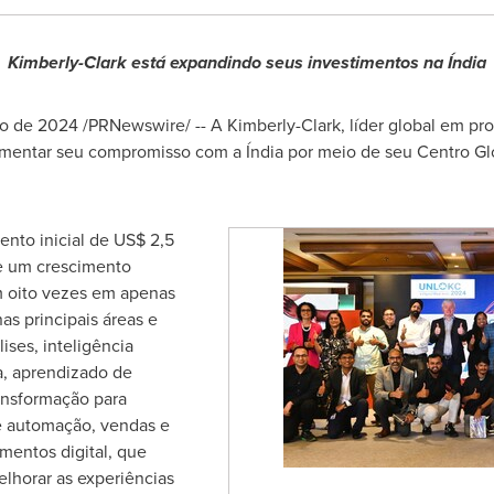
K
imberly-Clark está expandindo seus investimentos na Índia
o de 2024
/PRNewswire/ -- A Kimberly-Clark, líder global em pr
aumentar seu compromisso com a Índia por meio de seu Centro Gl
nto inicial de
US$ 2,5
e um crescimento
 oito vezes em apenas
as principais áreas e
ises, inteligência
iva, aprendizado de
ansformação para
 e automação, vendas e
imentos digital, que
elhorar as experiências