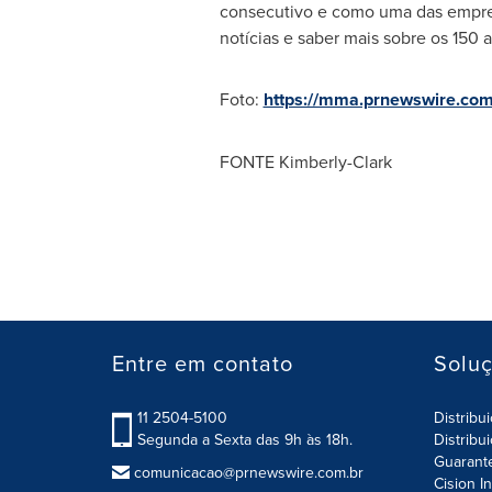
consecutivo e como uma das empresa
notícias e saber mais sobre os 150 a
Foto:
https://mma.prnewswire.co
FONTE Kimberly-Clark
Entre em contato
Solu
11 2504-5100
Distribu
Segunda a Sexta das 9h às 18h.
Distribu
Guarant
comunicacao@prnewswire.com.br
Cision I