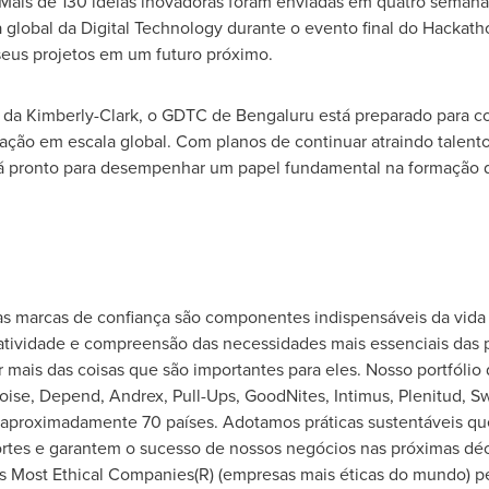
Mais de
130 ideias inovadoras foram enviadas em quatro semanas, 
 global da Digital Technology durante o evento final do Hackat
seus projetos em um futuro próximo.
 da Kimberly-Clark, o GDTC de Bengaluru está preparado para co
ção em escala global. Com planos de continuar atraindo talentos
stá pronto para desempenhar um papel fundamental na formação 
as marcas de confiança são componentes indispensáveis da vida 
atividade e compreensão das necessidades mais essenciais das 
 mais das coisas que são importantes para eles. Nosso portfólio
Poise, Depend, Andrex, Pull-Ups, GoodNites, Intimus, Plenitud, S
aproximadamente 70 países. Adotamos práticas sustentáveis qu
rtes e garantem o sucesso de nossos negócios nas próximas dé
 Most Ethical Companies(R) (empresas mais éticas do mundo) pe