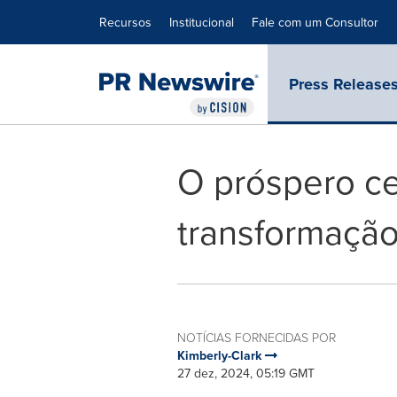
Declaração de Acessibilidade
Saltar a Navegação
Recursos
Institucional
Fale com um Consultor
Press Release
O próspero ce
transformação 
NOTÍCIAS FORNECIDAS POR
Kimberly-Clark
27 dez, 2024, 05:19 GMT