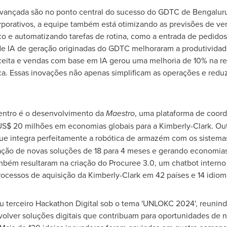
avançada são no ponto central do sucesso do GDTC de Bengaluru.
rporativos, a equipe também está otimizando as previsões de ven
co e automatizando tarefas de rotina, como a entrada de pedido
de IA de geração originadas do GDTC melhoraram a produtividad
ceita e vendas com base em IA gerou uma melhoria de 10% na re
ca. Essas inovações não apenas simplificam as operações e red
.
centro é o desenvolvimento da
Maestro
, uma plataforma de coor
US$ 20
milhões em economias globais para a Kimberly-Clark. Out
que integra perfeitamente a robótica de armazém com os sistema
ção de novas soluções de 18 para 4 meses e gerando economias
bém resultaram na criação do Procuree 3.0, um chatbot interno
rocessos de aquisição da Kimberly-Clark em 42 países e 14 idiom
 terceiro Hackathon Digital sob o tema 'UNLOKC 2024', reunindo
volver soluções digitais que contribuam para oportunidades de