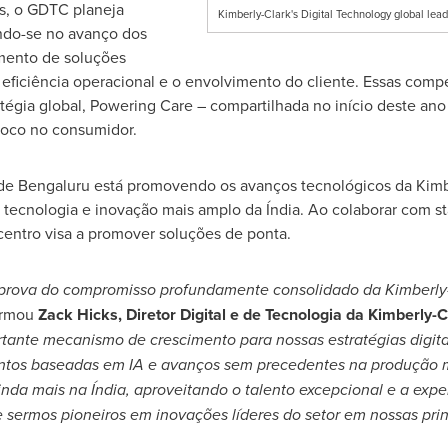
os, o GDTC planeja
Kimberly-Clark's Digital Technology global le
ndo-se no avanço dos
mento de soluções
a eficiência operacional e o envolvimento do cliente. Essas com
tégia global, Powering Care – compartilhada no início deste ano 
foco no consumidor.
Bengaluru está promovendo os avanços tecnológicos da Kimbe
tecnologia e inovação mais amplo da Índia. Ao colaborar com star
centro visa a promover soluções de ponta.
rova do compromisso profundamente consolidado da Kimberly-
irmou
Zack Hicks
, Diretor Digital e de Tecnologia da Kimberly-C
tante mecanismo de crescimento para nossas estratégias digita
entos baseadas em IA e avanços sem precedentes na produção m
nda mais na Índia, aproveitando o talento excepcional e a expe
e sermos pioneiros em inovações líderes do setor em nossas princ