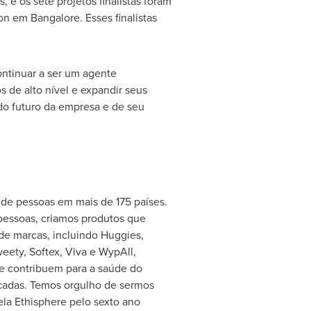
e os sete projetos finalistas foram
hon em
Bangalore
. Esses finalistas
ntinuar a ser um agente
 de alto nível e expandir seus
do futuro da empresa e de seu
de pessoas em mais de 175 países.
pessoas, criamos produtos que
 de marcas, incluindo Huggies,
weety, Softex, Viva e WypAll,
e contribuem para a saúde do
cadas. Temos orgulho de sermos
la Ethisphere pelo sexto ano