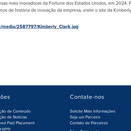
s mais inovadoras da Fortune dos Estados Unidos, em 2024. Par
nos de história de inovação da empresa, visite o site da Kimberly
m/media/2587797/Kimberly_Clark.jpg
ções
Contate-nos
ição de Conteúdo
Solicite Mais Informações
ição de Notícias
Seja um Parceiro
eed Paid Placement
Contato de Parceiros
nsights