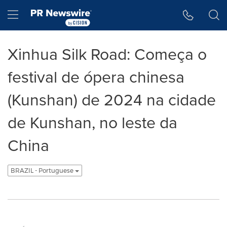
Declaração de Acessibilidade
Saltar a Navegação
Hamburger menu
Xinhua Silk Road: Começa o
festival de ópera chinesa
(Kunshan) de 2024 na cidade
de Kunshan, no leste da
China
BRAZIL - Portuguese