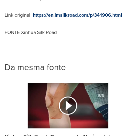
Link original:
https://en.imsilkroad.com/p/341906.html
FONTE Xinhua Silk Road
Da mesma fonte