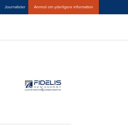
Journalister
Anmod om yderligere information