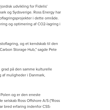
ordisk udvikling for Fidelis'
mark og Sydsverige. Ross Energy har
toflagringsprojekter i dette område.
ering og optimering af CO2-lagring i
toflagring, og et kendskab til den
e Carbon Storage Hub," sagde
Pete
øj grad på den samme kulturelle
ng af muligheder i Danmark,
g Polen og er den eneste
e selskab Ross Offshore A/S ("Ross
har bred erfaring indenfor CSS-