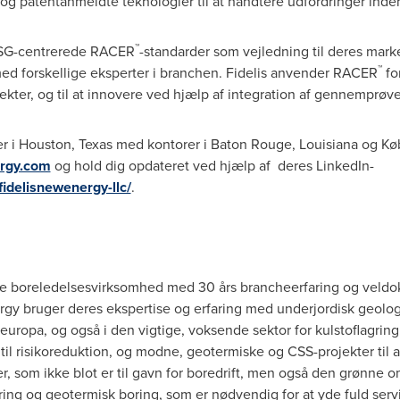
og patentanmeldte teknologier til at håndtere udfordringer inde
™
 ESG-centrerede RACER
-standarder som vejledning til deres mark
™
ed forskellige eksperter i branchen. Fidelis anvender RACER
fo
kter, og til at innovere ved hjælp af integration af gennemprøve
r i
Houston, Texas
med kontorer i
Baton Rouge, Louisiana
og Køb
rgy.com
og hold dig opdateret ved hjælp af deres LinkedIn-
delisnewenergy-llc/
.
ice boreledelsesvirksomhed med 30 års brancheerfaring og veldo
gy bruger deres ekspertise og erfaring med underjordisk geologi
uropa, og også i den vigtige, voksende sektor for kulstoflagrin
til risikoreduktion, og modne, geotermiske og CSS-projekter til a
r, som ikke blot er til gavn for boredrift, men også den grønne o
ing og geotermisk boring, som er nødvendig for at yde fuld serv