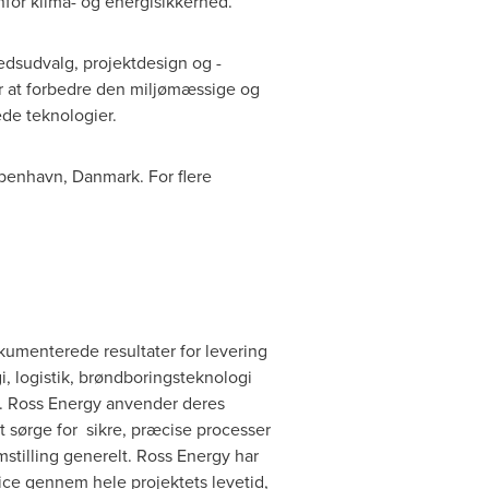
nfor klima- og energisikkerhed.
edsudvalg, projektdesign og -
r at forbedre den miljømæssige og
de teknologier.
enhavn, Danmark. For flere
kumenterede resultater for levering
, logistik, brøndboringsteknologi
g. Ross Energy anvender deres
t sørge for sikre, præcise processer
mstilling generelt. Ross Energy har
ice gennem hele projektets levetid,