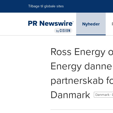
Accessibility Statement
Skip Navigation
Tilbage til globale sites
Nyheder
Ross Energy o
Energy danner
partnerskab f
Danmark
Danmark -