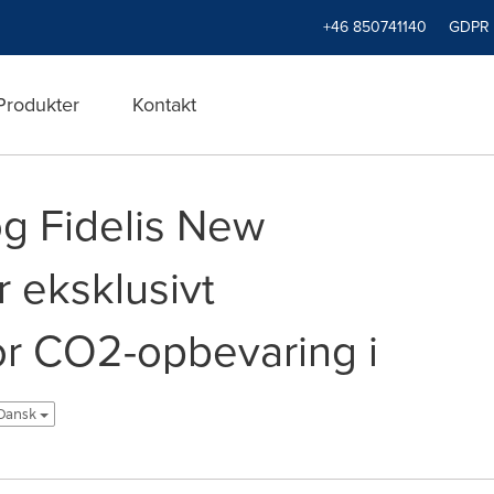
+46 850741140
GDPR
Produkter
Kontakt
g Fidelis New
 eksklusivt
or CO2-opbevaring i
 Dansk