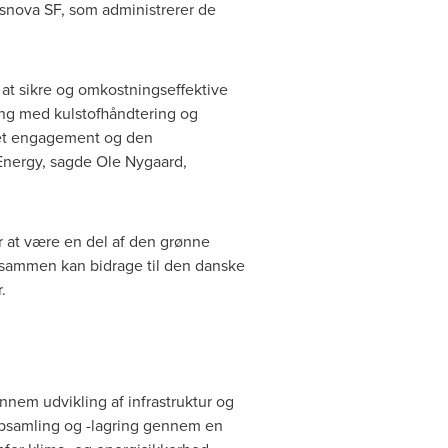
ssnova SF, som administrerer de
at sikre og omkostningseffektive
ring med kulstofhåndtering og
et engagement og den
 Energy, sagde
Ole Nygaard
,
ter at være en del af den grønne
i sammen kan bidrage til den danske
.
nem udvikling af infrastruktur og
fopsamling og -lagring gennem en