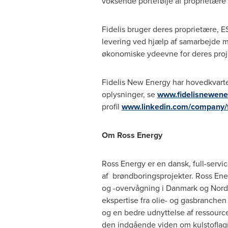
voksende portefølje af proprietære 
Fidelis bruger deres proprietære,
levering ved hjælp af samarbejde m
økonomiske ydeevne for deres proje
Fidelis New Energy har hovedkvarte
oplysninger, se
www.fidelisnewene
profil
www.linkedin.com/company/fi
Om Ross Energy
Ross Energy er en dansk, full-serv
af brøndboringsprojekter. Ross Ener
og -overvågning i Danmark og Norde
ekspertise fra olie- og gasbranchen 
og en bedre udnyttelse af ressource
den indgående viden om kulstoflagr