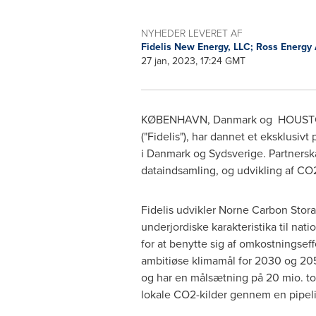
NYHEDER LEVERET AF
Fidelis New Energy, LLC; Ross Energy
27 jan, 2023, 17:24 GMT
KØBENHAVN, Danmark og
HOUST
("Fidelis"), har dannet et eksklusi
i Danmark og Sydsverige. Partnersk
dataindsamling, og udvikling af CO2
Fidelis udvikler Norne Carbon Stora
underjordiske karakteristika til n
for at benytte sig af omkostningsef
ambitiøse klimamål for 2030 og 205
og har en målsætning på 20 mio. t
lokale CO2-kilder gennem en pipelin