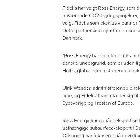
Fidelis har valgt Ross Energy som de
nuværende CO2-lagringsprojekter, og
valgt Fidelis som eksklusiv partner 
Dette partnerskab opretter en konse
Danmark.
"Ross Energy har som leder i branc
danske undergrund, som er uden lig
Hollis
, global administrerende direk
Ulrik Weuder, administrerende direkt
linje, og Fidelis' team glæder sig t
Sydsverige og i resten af Europa.
Ross Energy har opnået ekspertise f
uafhængige subsurface-ekspert i Da
Offshore") har fokuseret på udviklin