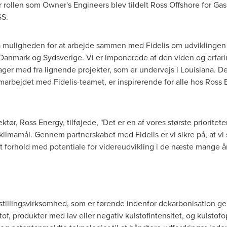
or rollen som Owner's Engineers blev tildelt Ross Offshore for Ga
SS.
få muligheden for at arbejde sammen med Fidelis om udviklingen 
 i Danmark og Sydsverige. Vi er imponerede af den viden og erfa
tager med fra lignende projekter, som er undervejs i
Louisiana
. D
marbejdet med Fidelis-teamet, er inspirerende for alle hos Ross
ktør, Ross Energy, tilføjede, "Det er en af vores største priorite
klimamål. Gennem partnerskabet med Fidelis er vi sikre på, at v
gt forhold med potentiale for videreudvikling i de næste mange år
tillingsvirksomhed, som er førende indenfor dekarbonisation gen
of, produkter med lav eller negativ kulstofintensitet, og kulsto