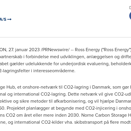
 A/S
ON
,
27. januar 2023
/PRNewswire/ -- Ross Energy ("Ross Energy"
vt partnerskab i forbindelse med udviklingen, anlæggelsen og dri
abet gælder udelukkende for underjordisk evaluering, beholderka
-lagringsfelter i interesseområderne.
ge Hub, et onshore-netværk til CO2-lagring i Danmark, som gør br
ational og international CO2-lagring. Dette netværk vil give CO
fektive og sikre metoder til afkarbonisering, og vil hjælpe Danm
0. Projektet planlægger at begynde med CO2-injicering i onshore
ons CO2 om året eller mere inden 2030. Norne Carbon Storage 
e, og international CO2-kilder vha. skibstransport på flere modta