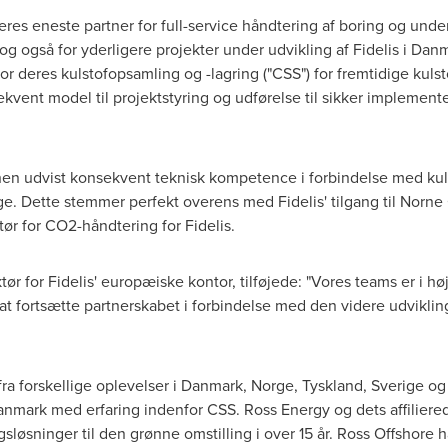
res eneste partner for full-service håndtering af boring og underj
 også for yderligere projekter under udvikling af Fidelis i Dan
for deres kulstofopsamling og -lagring ("CSS") for fremtidige kuls
kvent model til projektstyring og udførelse til sikker implement
hen udvist konsekvent teknisk kompetence i forbindelse med kuls
e. Dette stemmer perfekt overens med Fidelis' tilgang til Norn
tør for CO2-håndtering for Fidelis.
ør for Fidelis' europæiske kontor, tilføjede: "Vores teams er i h
il at fortsætte partnerskabet i forbindelse med den videre udvikli
ra forskellige oplevelser i Danmark, Norge, Tyskland, Sverige o
nmark med erfaring indenfor CSS. Ross Energy og dets affiliered
gsløsninger til den grønne omstilling i over 15 år. Ross Offshore 