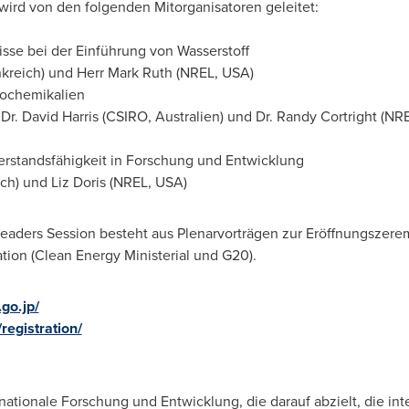
 wird von den folgenden Mitorganisatoren geleitet:
isse bei der Einführung von Wasserstoff
kreich) und Herr Mark Ruth (NREL,
USA
)
Biochemikalien
 Dr.
David Harris
(CSIRO, Australien) und Dr.
Randy Cortright
(NR
derstandsfähigkeit in Forschung und Entwicklung
ich) und
Liz Doris
(NREL,
USA
)
eaders Session besteht aus Plenarvorträgen zur Eröffnungszerem
ion (Clean Energy Ministerial und G20).
.go.jp/
/registration/
ternationale Forschung und Entwicklung, die darauf abzielt, die i