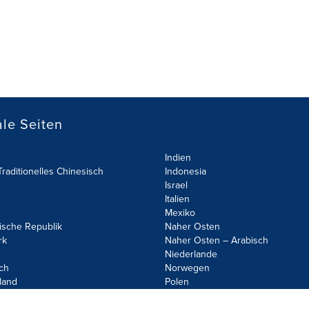
le Seiten
Indien
raditionelles Chinesisch
Indonesia
Israel
Italien
Mexiko
ische Republik
Naher Osten
rk
Naher Osten – Arabisch
Niederlande
ch
Norwegen
land
Polen