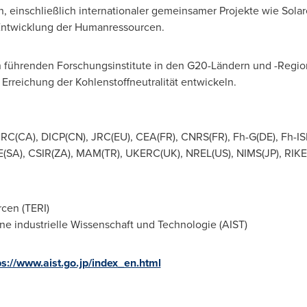
n, einschließlich internationaler gemeinsamer Projekte wie Sol
 Entwicklung der Humanressourcen.
n führenden Forschungsinstitute in den G20-Ländern und -Region
 Erreichung der Kohlenstoffneutralität entwickeln.
RC(CA), DICP(CN), JRC(EU), CEA(FR), CNRS(FR), Fh-G(DE), Fh-ISE(
A), CSIR(ZA), MAM(TR), UKERC(UK), NREL(US), NIMS(JP), RIKEN
rcen (TERI)
tene industrielle Wissenschaft und Technologie (AIST)
ps://www.aist.go.jp/index_en.html