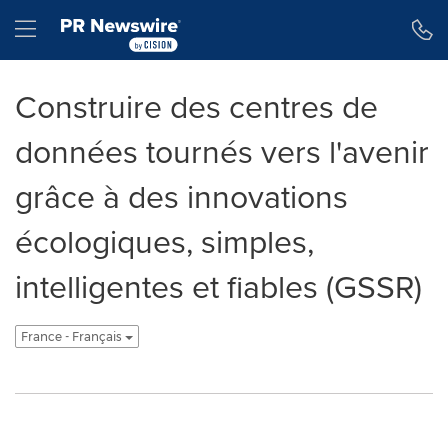
Déclaration d'accessibilité
Sauter la navigation
Hamburger menu
Construire des centres de
données tournés vers l'avenir
grâce à des innovations
écologiques, simples,
intelligentes et fiables (GSSR)
France - Français