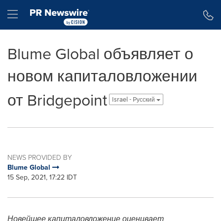
Accessibility Statement
Skip Navigation
Hamburger menu
Blume Global объявляет о
новом капиталовложении
от Bridgepoint
Israel - Pусский
NEWS PROVIDED BY
Blume Global
15 Sep, 2021, 17:22 IDT
Новейшее капиталовложение оценивает