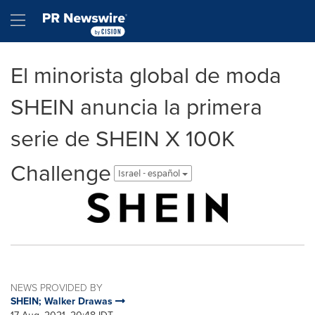
Accessibility Statement
Skip Navigation
Hamburger menu
El minorista global de moda
SHEIN anuncia la primera
serie de SHEIN X 100K
Challenge
Israel - español
NEWS PROVIDED BY
SHEIN; Walker Drawas