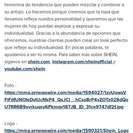
femenina de tendencia que pueden mezclar y combinar a
su antojo. Lo hacemos porque creemos que la ropa que
llevamos refleja nuestra personalidad y queremos que las
mujeres de hoy puedan explorar y expresar su
individualidad. Gracias a la abundancia de opciones que
ofrecemos, nuestras clientas pueden crear un look perfecto
que refleje su individualidad. En pocas palabras, te
ayudamos a ser tú misma. Para saber más sobre SHEIN,
síganos en
shein.com
,
instagram.com/sheinofficial
y
youtube.com/shein
.
Foto -
https://mma.prnewswire.com/media/1594027/1xvUowsV
FiFdfUNOIeDvlUcNkP4_QsJCl__hCsp8rP4vZOTz028dQo
U7RR6B9svrkuqsy6Pkmqv187JB_ID_31ce9747df2f.jpg
Logo -
https://mma.prnewswire.com/media/1590321/Shein_Logo