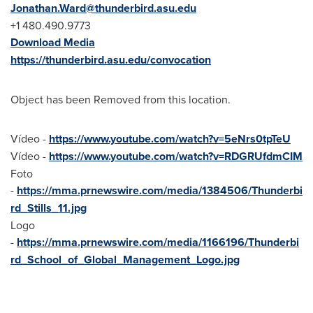
Jonathan.Ward@thunderbird.asu.edu
+1 480.490.9773
Download Media
https://thunderbird.asu.edu/convocation
Object has been Removed from this location.
Vídeo -
https://www.youtube.com/watch?v=5eNrs0tpTeU
Vídeo -
https://www.youtube.com/watch?v=RDGRUfdmCIM
Foto
-
https://mma.prnewswire.com/media/1384506/Thunderbi
rd_Stills_11.jpg
Logo
-
https://mma.prnewswire.com/media/1166196/Thunderbi
rd_School_of_Global_Management_Logo.jpg