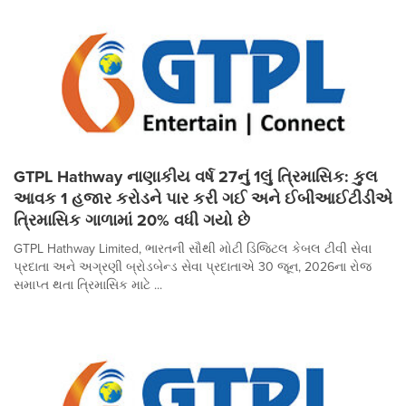
GTPL Hathway નાણાકીય વર્ષ 27નું 1લું ત્રિમાસિક: કુલ
આવક 1 હજાર કરોડને પાર કરી ગઈ અને ઈબીઆઈટીડીએ
ત્રિમાસિક ગાળામાં 20% વધી ગયો છે
GTPL Hathway Limited, ભારતની સૌથી મોટી ડિજિટલ કેબલ ટીવી સેવા
પ્રદાતા અને અગ્રણી બ્રોડબેન્ડ સેવા પ્રદાતાએ 30 જૂન, 2026ના રોજ
સમાપ્ત થતા ત્રિમાસિક માટે ...