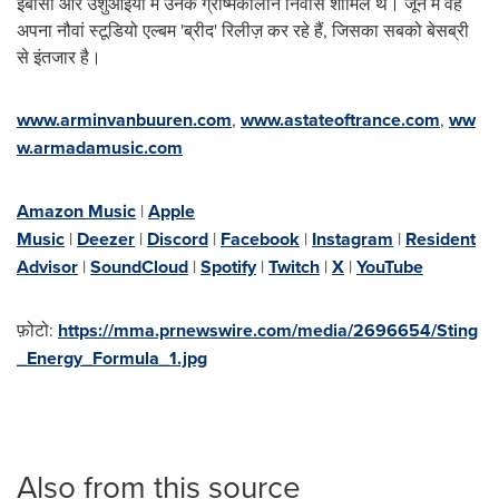
इबीसा और उशुआइया में उनके ग्रीष्मकालीन निवास शामिल थे। जून में वह
अपना नौवां स्टूडियो एल्बम 'ब्रीद' रिलीज़ कर रहे हैं, जिसका सबको बेसब्री
से इंतजार है।
www.arminvanbuuren.com
,
www.astateoftrance.com
,
ww
w.armadamusic.com
Amazon Music
|
Apple
Music
|
Deezer
|
Discord
|
Facebook
|
Instagram
|
Resident
Advisor
|
SoundCloud
|
Spotify
|
Twitch
|
X
|
YouTube
फ़ोटो:
https://mma.prnewswire.com/media/2696654/Sting
_Energy_Formula_1.jpg
Also from this source