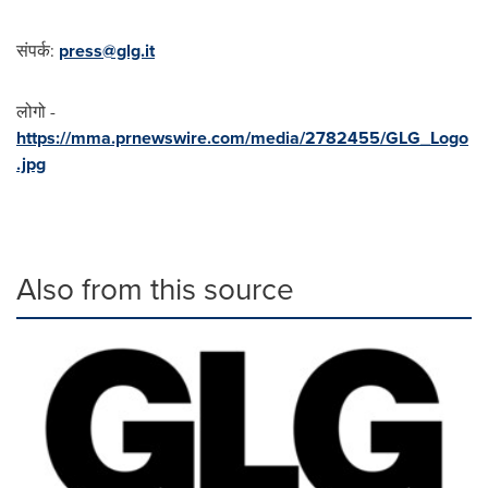
संपर्क:
press@glg.it
लोगो -
https://mma.prnewswire.com/media/2782455/GLG_Logo
.jpg
Also from this source