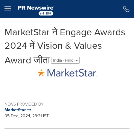
Accessibility Statement
Skip Navigation
Hamburger menu
MarketStar ने Engage Awards
2024 में Vision & Values
Award जीता
India - Hindi
NEWS PROVIDED BY
MarketStar
05 Dec, 2024, 23:21 IST