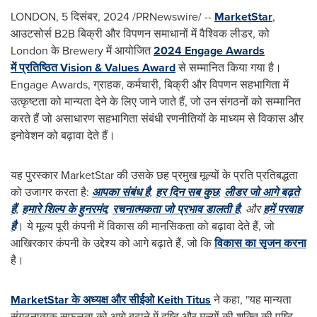
LONDON
,
5 दिसंबर, 2024
/PRNewswire/ --
MarketStar
,
आउटसोर्स B2B बिक्री और विपणन समाधानों में वैश्विक लीडर, को
London
के Brewery में आयोजित
2024 Engage Awards
में प्रतिष्ठित Vision & Values Award
से सम्मानित किया गया है।
Engage Awards, ग्राहक, कर्मचारी, बिक्री और विपणन सहभागिता में
उत्कृष्टता को मान्यता देने के लिए जाने जाते हैं, जो उन संगठनों को सम्मानित
करते हैं जो असाधारण सहभागिता संबंधी रणनीतियों के माध्यम से विकास और
इनोवेशन को बढ़ावा देते हैं।
यह पुरस्कार MarketStar की उसके छह प्रमुख मूल्यों के प्रति प्रतिबद्धता
को उजागर करता है:
आपका
संबंध
है
,
हर दिन सब कुछ
,
लीडर जो आगे बढ़ते
हैं
,
हमारे शिल्प के हुनरमंद
,
रचनात्मकता जो प्रभाव डालती है
, और
हमें परवाह
है
। ये मूल्य पूरी कंपनी में विकास की मानसिकता को बढ़ावा देते हैं, जो
आखिरकार कंपनी के उद्देश्य को आगे बढ़ाते हैं, जो कि
विकास का सृजन करना
है।
MarketStar के अध्यक्ष और सीईओ Keith Titus
ने कहा, "यह मान्यता
संगठनात्मक सफलता को आगे बढ़ाने में दृष्टि और मूल्यों की शक्ति की पुष्टि