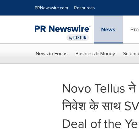
Accessibility Statement
Skip Navigation
PRNewswire.com
Resources
News
Pro
News in Focus
Business & Money
Scienc
Novo Tellus ने
निवेश के साथ S
Deal of the Ye