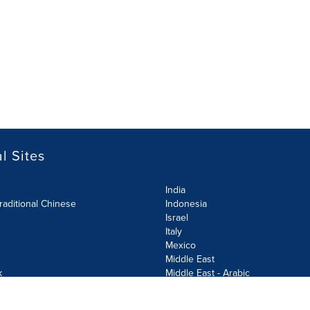
l Sites
India
raditional Chinese
Indonesia
Israel
Italy
Mexico
Middle East
k
Middle East - Arabic
Netherlands
Norway