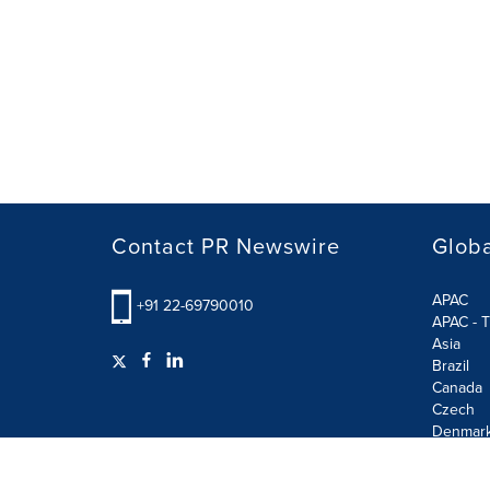
Contact PR Newswire
Globa
APAC
+91 22-69790010
APAC - T
Asia
Brazil
Canada
Czech
Denmar
Finland
France