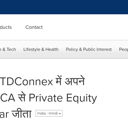
ducts
Contact
e & Tech
Lifestyle & Health
Policy & Public Interest
Peop
 TDConnex में अपने
VCA से Private Equity
ar जीता
India - Hindi