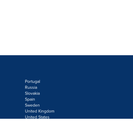
Portugal
Russia
Slovakia
Spain
Sweden
United Kingdom
United States
Do not sell or share my personal
information: