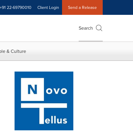
+91 22-69790010
Client Login
Send a Release
Search
le & Culture