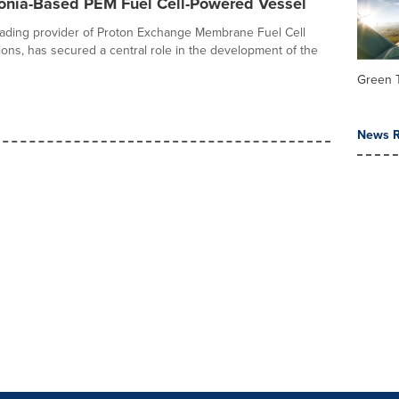
onia-Based PEM Fuel Cell-Powered Vessel
ading provider of Proton Exchange Membrane Fuel Cell
ions, has secured a central role in the development of the
Green 
News R