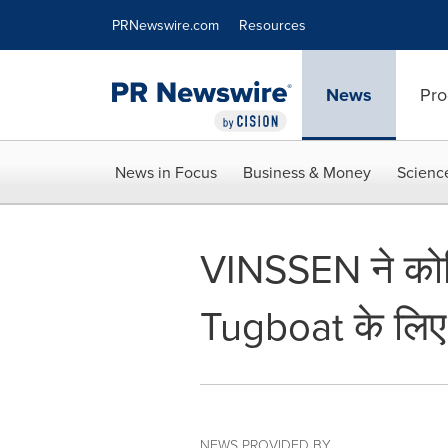
Accessibility Statement
Skip Navigation
PRNewswire.com
Resources
News
Pro
News in Focus
Business & Money
Scienc
VINSSEN ने को
Tugboat के लिए 
NEWS PROVIDED BY