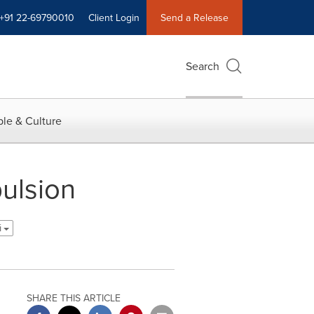
+91 22-69790010
Client Login
Send a Release
Search
le & Culture
pulsion
i
SHARE THIS ARTICLE