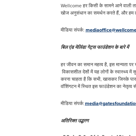
Wellcome हर किसी के सामने आने वाली तात्का
खोज अनुसंधान का समर्थन करते हैं, और हम तीन
मीडिया संपर्क:
mediaoffice@wellcome
बिल
एंड
मेलिंडा
गेट्स
फाउंडेशन
के
बारे
में
हर जीवन का समान महत्‍व है, इस मान्‍यता पर
विकासशील देशों में यह लोगों के स्‍वास्‍थ्‍य मे
करना चाहता है कि सभी, खासकर जिनके पास सं
वॉशिंगटन में स्थित इस फाउंडेशन का नेतृत्‍व सी
मीडिया संपर्क:
media@gatesfoundatio
अतिरिक्त
उद्धरण