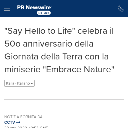
Dichiarazione di accessibilità
Salta la navigazione
Hamburger menu
"Say Hello to Life" celebra il
50o anniversario della
Giornata della Terra con la
miniserie "Embrace Nature"
Italia - Italiano
NOTIZIA FORNITA DA
CCTV