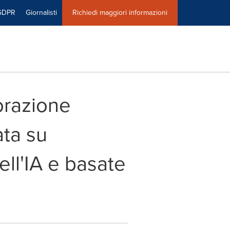
GDPR
Giornalisti
Richiedi maggiori informazioni
orazione
ata su
dell'IA e basate