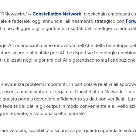
PRNewswire/ --
Constellation Network
, blockchain americana e 
dale e federale, oggi annuncia l'allineamento strategico con
Forw
i che affliggono gli algoritmi e i risultati dell'intelligenza artificia
e-AI, riconosciuti come innovatori dell'AI e della tecnologia de
uturo sicuro e affidabile per l'AI. Le rispettive tecnologie comb
 utilizzati negli algoritmi dell'AI e garantiscono sia l'attribuzione
in evidenza problemi importanti, in particolare relativi all'approvv
gensen
, amministratore delegato di Constellation Network. "I mod
 questo porta a dover fare affidamento su dati non verificati. La
la fedeltà dei dati e gli output in modo conveniente e a livello az
ee federale, è stata una scelta naturale".
ciare velocità, scalabilità e sicurezza per quanto riguarda le solu