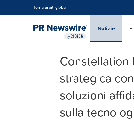
Dichiarazione di accessibilità
Salta la navigazione
Torna ai siti globali
Notizie
Pr
Constellation
strategica co
soluzioni affid
sulla tecnolog