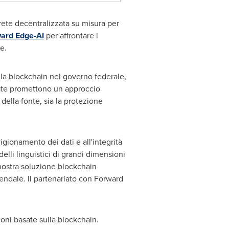
rete decentralizzata su misura per
ard Edge-AI
per affrontare i
le.
lla blockchain nel governo federale,
inate promettono un approccio
 della fonte, sia la protezione
igionamento dei dati e all'integrità
elli linguistici di grandi dimensioni
 nostra soluzione blockchain
iendale. Il partenariato con Forward
zioni basate sulla blockchain.