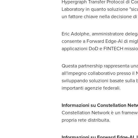
Hypergraph Transfer Protocol di Con
Laboratory in quanto soluzione "sic
un fattore chiave nella decisione d
Eric Adolphe
, amministratore deleg
consente a Forward Edge-AI di migli
applicazioni DoD e FINTECH mission 
Questa partnership rappresenta una pi
all'impegno collaborativo presso il 
sviluppando soluzioni basate sulla 
importanti agenzie federali.
Informazioni su Constellation Netw
Constellation Network è un framewor
propria rete distribuita.
Informazioni su Forward Edge-AI, 