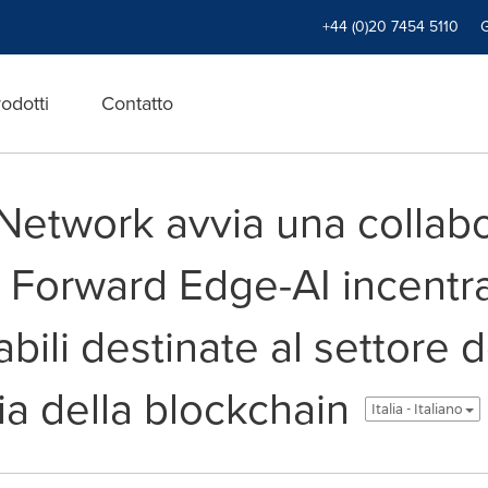
+44 (0)20 7454 5110
odotti
Contatto
 Network avvia una collab
n Forward Edge-AI incentr
abili destinate al settore 
ia della blockchain
Italia - Italiano