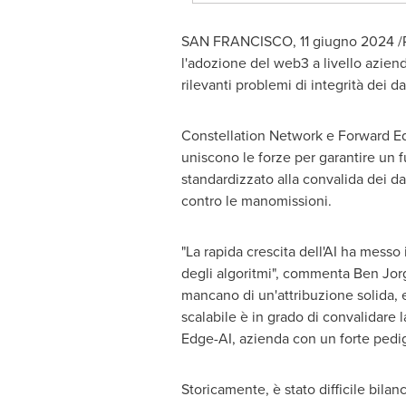
SAN FRANCISCO
,
11 giugno 2024
/
l'adozione del web3 a livello azien
rilevanti problemi di integrità dei dat
Constellation Network e Forward Edg
uniscono le forze per garantire un f
standardizzato alla convalida dei dati
contro le manomissioni.
"La rapida crescita dell'AI ha messo 
degli algoritmi", commenta
Ben Jor
mancano di un'attribuzione solida, e
scalabile è in grado di convalidare 
Edge-AI, azienda con un forte pedigr
Storicamente, è stato difficile bilan