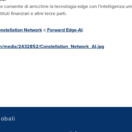
 consente di arricchire la tecnologia edge con l'intelligenza um
ituti finanziari e altre terze parti.
nstellation Network
e
Forward Edge-AI
.
m/media/2432852/Constellation_Network_AI.jpg
lobali