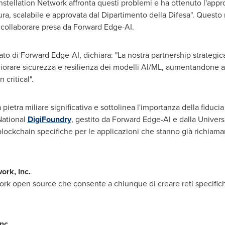
stellation Network affronta questi problemi e ha ottenuto l'appr
ura, scalabile e approvata dal Dipartimento della Difesa". Questo
i collaborare presa da Forward Edge-AI.
ato di Forward Edge-AI, dichiara: "La nostra partnership strategi
orare sicurezza e resilienza dei modelli AI/ML, aumentandone affi
critical".
etra miliare significativa e sottolinea l'importanza della fiducia 
National
DigiFoundry
, gestito da Forward Edge-AI e dalla
Univers
blockchain specifiche per le applicazioni che stanno già richiama
ork, Inc.
k open source che consente a chiunque di creare reti specifiche 
Inc.