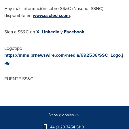
Hay más información sobre SS&C (Nasdaq: SSNC)
disponible en
www.ssctech.com
.
Siga a SS&C en
X
,
LinkedIn
y
Facebook
.
Logotipo -
https://mma.prnewswire.com/media/692536/SSC_Logo.j
pg
FUENTE SS&C
Sitios globales
+44 (0)20 7454 5110