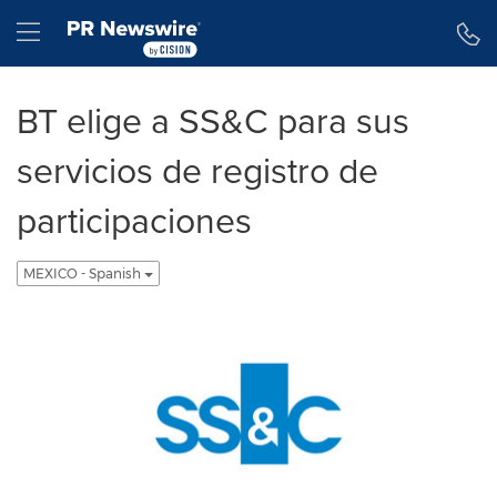
Declaración de accesibilidad
Saltar la navegación
Hamburger menu
BT elige a SS&C para sus
servicios de registro de
participaciones
MEXICO - Spanish