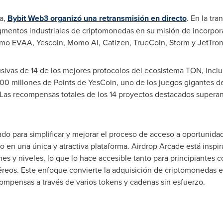
ña,
Bybit Web3 organizó una retransmisión en directo
. En la tr
entos industriales de criptomonedas en su misión de incorporar
mo EVAA, Yescoin, Momo AI, Catizen, TrueCoin, Storm y JetTron
sivas de 14 de los mejores protocolos del ecosistema TON, inclu
00 millones de Points de YesCoin, uno de los juegos gigantes d
s recompensas totales de los 14 proyectos destacados superan 
ado para simplificar y mejorar el proceso de acceso a oportuni
en una única y atractiva plataforma. Airdrop Arcade está inspir
es y niveles, lo que lo hace accesible tanto para principiantes
eos. Este enfoque convierte la adquisición de criptomonedas e
ompensas a través de varios tokens y cadenas sin esfuerzo.