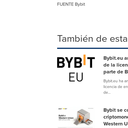
FUENTE Bybit
También de esta
Bybit.eu a
de la lice
parte de 
Bybit.eu ha 
licencia de en
de...
Bybit se c
criptomon
Western U