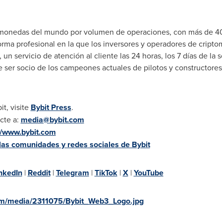
omonedas del mundo por volumen de operaciones, con más de 40 
orma profesional en la que los inversores y operadores de crip
 un servicio de atención al cliente las 24 horas, los 7 días de l
e ser socio de los campeones actuales de pilotos y constructore
t, visite
Bybit Press
.
cte a:
media@bybit.com
//www.bybit.com
las comunidades y redes sociales de Bybit
nkedIn
|
Reddit
|
Telegram
|
TikTok
|
X
|
YouTube
om/media/2311075/Bybit_Web3_Logo.jpg