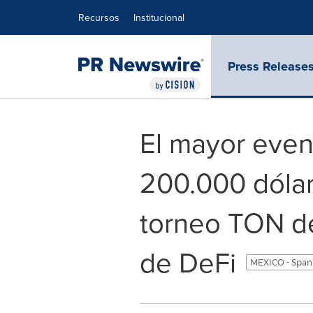
Declaración de accesibilidad
Saltar la navegación
Recursos
Institucional
Press Release
El mayor even
200.000 dólar
torneo TON de
de DeFi
MEXICO - Span