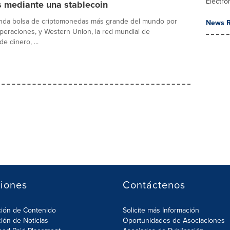
Electro
s mediante una stablecoin
gunda bolsa de criptomonedas más grande del mundo por
News R
eraciones, y Western Union, la red mundial de
de dinero, ...
iones
Contáctenos
ción de Contenido
Solicite más Información
ción de Noticias
Oportunidades de Asociaciones