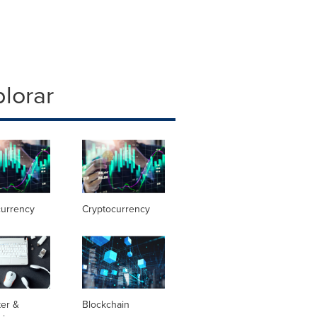
lorar
currency
Cryptocurrency
er &
Blockchain