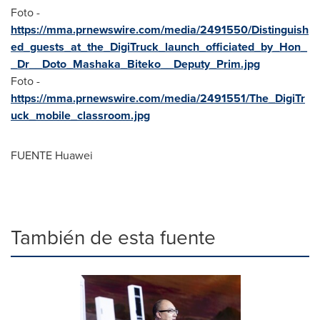
Foto -
https://mma.prnewswire.com/media/2491550/Distinguish
ed_guests_at_the_DigiTruck_launch_officiated_by_Hon_
_Dr__Doto_Mashaka_Biteko__Deputy_Prim.jpg
Foto -
https://mma.prnewswire.com/media/2491551/The_DigiTr
uck_mobile_classroom.jpg
FUENTE Huawei
También de esta fuente