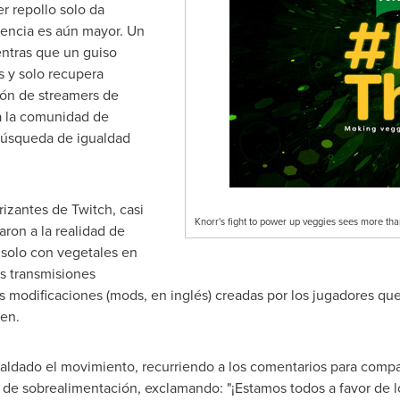
r repollo solo da
rencia es aún mayor. Un
entras que un guiso
s y solo recupera
ión de streamers de
a la comunidad de
búsqueda de igualdad
rizantes de Twitch, casi
Knorr's fight to power up veggies sees more t
aron a la realidad de
 solo con vegetales en
s transmisiones
odificaciones (mods, en inglés) creadas por los jugadores que, 
en.
ldado el movimiento, recurriendo a los comentarios para compar
de sobrealimentación, exclamando: "¡Estamos todos a favor de lo