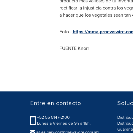
producto más valioso) de tu inventa
rectificar la injusticia contra los 
a hacer que los vegetales sean tan
Foto -
https://mma.prnewswire.co
FUENTE Knorr
Entre en contacto
Soluc
+52 55 5147-2100
Distribu
Lunes a Viernes de 9h a 18h.
Distribu
Guarant
sales.mexico@prnewswire.com.mx