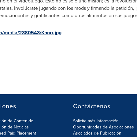
rio en el videojuego. Esto no es solo una misión; es la revolució
vegetales. Involúcrate jugando con los mods y firmando la petición
 emocionantes y gratificantes como otros alimentos en sus juegos
m/media/2380543/Knorr.jpg
iones
Contáctenos
ción de Contenido
Solicite más Información
ción de Noticias
Oportunidades de Asociaciones
eed Paid Placement
Asociados de Publicación