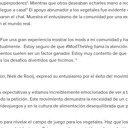
superpoderes". Mientras que otros deseaban echarles mano a mo
llegue a casa!" El apoyo abrumador a los vegetales fue evidente
naron el chat. Muestra el entusiasmo de la comunidad por una ex
en el mundo real.
 "Fue una gran experiencia mostrar los mods a mi comunidad y ha
ctualmente. Estoy seguro de que #ModTheVeg llama la atención e 
imentos suelen ser un factor ganador. Estoy muy contento de que
los desafíos divertidos que hicimos. "
orr,
Niek de Rooij
, expresó su entusiasmo por el éxito del movim
expectativas y estamos increíblemente emocionados de ver a t
ndo la petición. Este movimiento demuestra la necesidad de un 
videojuegos y en la cultura de alimentación desequilibrada que
 para nivelar el campo de juego para los vegetales. Haz que los