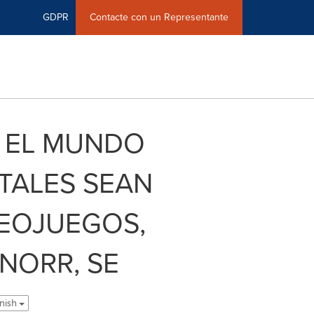
GDPR
Contacte con un Representante
O EL MUNDO
TALES SEAN
DEOJUEGOS,
NORR, SE
nish