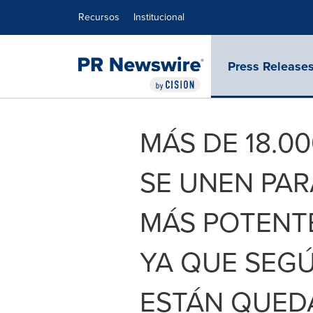
Declaración de accesibilidad
Saltar la navegación
Recursos
Institucional
Press Release
MÁS DE 18.0
SE UNEN PAR
MÁS POTENT
YA QUE SEGÚ
ESTÁN QUED