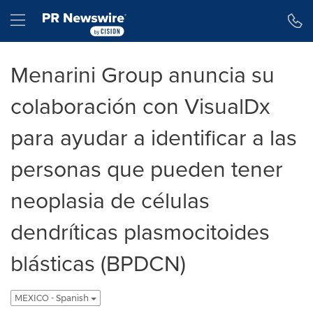
Declaración de accesibilidad
Saltar la navegación
Hamburger menu
Menarini Group anuncia su
colaboración con VisualDx
para ayudar a identificar a las
personas que pueden tener
neoplasia de células
dendríticas plasmocitoides
blásticas (BPDCN)
MEXICO - Spanish