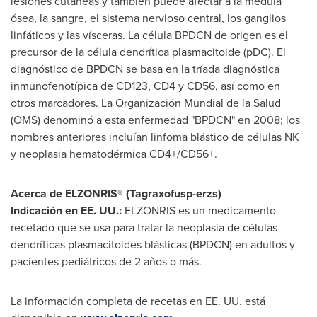
lesiones cutáneas y también puede afectar a la médula
ósea, la sangre, el sistema nervioso central, los ganglios
linfáticos y las vísceras. La célula BPDCN de origen es el
precursor de la célula dendrítica plasmacitoide (pDC). El
diagnóstico de BPDCN se basa en la tríada diagnóstica
inmunofenotípica de CD123, CD4 y CD56, así como en
otros marcadores. La Organización Mundial de la Salud
(OMS) denominó a esta enfermedad "BPDCN" en 2008; los
nombres anteriores incluían linfoma blástico de células NK
y neoplasia hematodérmica CD4+/CD56+.
Acerca de ELZONRIS® (Tagraxofusp-erzs)
Indicación en EE. UU.:
ELZONRIS es un medicamento
recetado que se usa para tratar la neoplasia de células
dendríticas plasmacitoides blásticas (BPDCN) en adultos y
pacientes pediátricos de 2 años o más.
La información completa de recetas en EE. UU. está