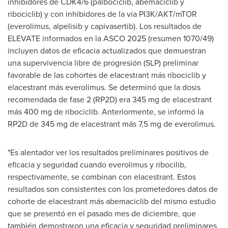
inhibidores de CDK4/6 (palbociclib, abemaciclib y
ribociclib) y con inhibidores de la vía PI3K/AKT/mTOR
(everolimus, alpelisib y capivasertib). Los resultados de
ELEVATE informados en la ASCO 2025 (resumen 1070/49)
incluyen datos de eficacia actualizados que demuestran
una supervivencia libre de progresión (SLP) preliminar
favorable de las cohortes de elacestrant más ribociclib y
elacestrant más everolimus. Se determinó que la dosis
recomendada de fase 2 (RP2D) era 345 mg de elacestrant
más 400 mg de ribociclib. Anteriormente, se informó la
RP2D de 345 mg de elacestrant más 7,5 mg de everolimus.
"Es alentador ver los resultados preliminares positivos de
eficacia y seguridad cuando everolimus y ribocilib,
respectivamente, se combinan con elacestrant. Estos
resultados son consistentes con los prometedores datos de
cohorte de elacestrant más abemaciclib del mismo estudio
que se presentó en el pasado mes de diciembre, que
también demostraron una eficacia y seguridad preliminares