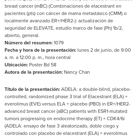
breast cancer (mBC) (Combinaciones de elacestrant en
pacientes (pts) con cáncer de mama metastásico (CMM) o
localmente avanzado ER+/HER2-): actualización de
seguridad de ELEVATE, estudio marco de fase (Ph)
1b
/2,
abierto, general.
Número del resumen:
1079
Fecha y hora de la presentación:
lunes 2 de junio, de 9:00
a. m. a 12:00 p. m., hora central
Ubicación:
Poster Bd 58
Autora de la presentación:
Nancy Chan
Título de la presentación:
ADELA: a double-blind, placebo-
controlled, randomized phase 3 trial of Elacestrant (ELA) +
everolimus (EVE) versus ELA + placebo (PBO) in ER+/HER2-
advanced breast cancer (aBC) patients with ESR1-mutated
tumors progressing on endocrine therapy (ET) + CDK4/6i
(ADELA: ensayo de fase 3 aleatorizado, doble ciego y
controlado con placebo de elacestrant (ELA) + everolimus