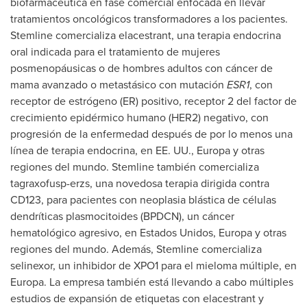
biofarmacéutica en fase comercial enfocada en llevar
tratamientos oncológicos transformadores a los pacientes.
Stemline comercializa elacestrant, una terapia endocrina
oral indicada para el tratamiento de mujeres
posmenopáusicas o de hombres adultos con cáncer de
mama avanzado o metastásico con mutación
ESR1
, con
receptor de estrógeno (ER) positivo, receptor 2 del factor de
crecimiento epidérmico humano (HER2) negativo, con
progresión de la enfermedad después de por lo menos una
línea de terapia endocrina, en EE. UU., Europa y otras
regiones del mundo. Stemline también comercializa
tagraxofusp-erzs, una novedosa terapia dirigida contra
CD123, para pacientes con neoplasia blástica de células
dendríticas plasmocitoides (BPDCN), un cáncer
hematológico agresivo, en Estados Unidos, Europa y otras
regiones del mundo. Además, Stemline comercializa
selinexor, un inhibidor de XPO1 para el mieloma múltiple, en
Europa. La empresa también está llevando a cabo múltiples
estudios de expansión de etiquetas con elacestrant y