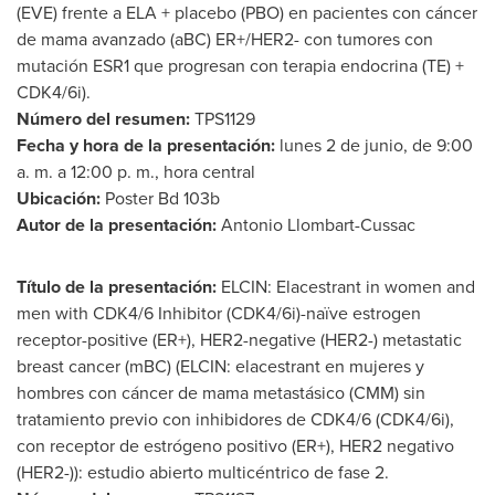
(EVE) frente a ELA + placebo (PBO) en pacientes con cáncer
de mama avanzado (aBC) ER+/HER2- con tumores con
mutación ESR1 que progresan con terapia endocrina (TE) +
CDK4/6i).
Número del resumen:
TPS1129
Fecha y hora de la presentación:
lunes 2 de junio, de 9:00
a. m. a 12:00 p. m., hora central
Ubicación:
Poster Bd
103b
Autor de la
presentación:
Antonio Llombart-Cussac
Título de la presentación:
ELCIN: Elacestrant in women and
men with CDK4/6 Inhibitor (CDK4/6i)-naïve estrogen
receptor-positive (ER+), HER2-negative (HER2-) metastatic
breast cancer (mBC) (ELCIN: elacestrant en mujeres y
hombres con cáncer de mama metastásico (CMM) sin
tratamiento previo con inhibidores de CDK4/6 (CDK4/6i),
con receptor de estrógeno positivo (ER+), HER2 negativo
(HER2-)): estudio abierto multicéntrico de fase 2.