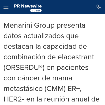
Declaración de accesibilidad
Saltar la navegación
Hamburger menu
Menarini Group presenta
datos actualizados que
destacan la capacidad de
combinación de elacestrant
(ORSERDU®) en pacientes
con cáncer de mama
metastásico (CMM) ER+,
HER2- en la reunión anual de