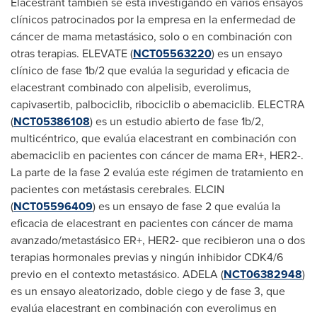
Elacestrant también se está investigando en varios ensayos
clínicos patrocinados por la empresa en la enfermedad de
cáncer de mama metastásico, solo o en combinación con
otras terapias. ELEVATE (
NCT05563220
) es un ensayo
clínico de fase
1b
/2 que evalúa la seguridad y eficacia de
elacestrant combinado con alpelisib, everolimus,
capivasertib, palbociclib, ribociclib o abemaciclib. ELECTRA
(
NCT05386108
) es un estudio abierto de fase
1b
/2,
multicéntrico, que evalúa elacestrant en combinación con
abemaciclib en pacientes con cáncer de mama ER+, HER2-.
La parte de la fase 2 evalúa este régimen de tratamiento en
pacientes con metástasis cerebrales. ELCIN
(
NCT05596409
) es un ensayo de fase 2 que evalúa la
eficacia de elacestrant en pacientes con cáncer de mama
avanzado/metastásico ER+, HER2- que recibieron una o dos
terapias hormonales previas y ningún inhibidor CDK4/6
previo en el contexto metastásico. ADELA (
NCT06382948
)
es un ensayo aleatorizado, doble ciego y de fase 3, que
evalúa elacestrant en combinación con everolimus en