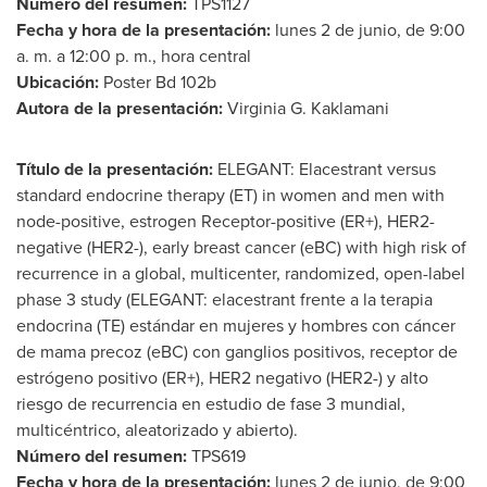
Número del resumen:
TPS1127
Fecha y hora de la presentación:
lunes 2 de junio, de 9:00
a. m. a 12:00 p. m., hora central
Ubicación:
Poster Bd
102b
Autora de la presentación:
Virginia G. Kaklamani
Título de la presentación:
ELEGANT: Elacestrant versus
standard endocrine therapy (ET) in women and men with
node-positive, estrogen Receptor-positive (ER+), HER2-
negative (HER2-), early breast cancer (eBC) with high risk of
recurrence in a global, multicenter, randomized, open-label
phase 3 study (ELEGANT: elacestrant frente a la terapia
endocrina (TE) estándar en mujeres y hombres con cáncer
de mama precoz (eBC) con ganglios positivos, receptor de
estrógeno positivo (ER+), HER2 negativo (HER2-) y alto
riesgo de recurrencia en estudio de fase 3 mundial,
multicéntrico, aleatorizado y abierto).
Número del resumen:
TPS619
Fecha y hora de la presentación:
lunes 2 de junio, de 9:00