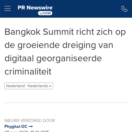
Toegankelijkheidsverklaring
Navigatie overslaan
Hamburger menu
Bangkok Summit richt zich op
de groeiende dreiging van
digitaal georganiseerde
criminaliteit
Nederland - Nederlands
NIEUWS VERZORGD DOOR
Phygital-OC