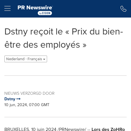
Toegankelijkheidsverklaring
Navigatie overslaan
Hamburger menu
Dstny reçoit le « Prix du bien-
être des employés »
Nederland - Français
NIEUWS VERZORGD DOOR
Dstny
10 jun, 2024, 07:00 GMT
BRUXELLES
,
10 juin 2024
/PRNewswire/ --
Lors des ZoHRo