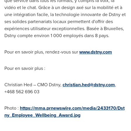
que service dans tous les formats, y compris la voix, la
vidéo et le chat. Grâce à un design axé sur la mobilité et à
une intégration facile, la technologie innovante de Dstny et
ses solides partenariats locaux permettent d'offrir des
expériences utilisateur exceptionnelles. Basée à
Bruxelles
,
Dstny compte environ 1 000 employés dans 8 pays.
Pour en savoir plus, rendez-vous sur
www.dstny.com
Pour en savoir plus :
Christian Hed – CMO Dstny,
christian.hed@dstny.com
,
+468 562 696 03
Photo :
https://mma.prnewswire.com/media/2433170/Dst
ny_Employee_Wellbeing_Award.jpg