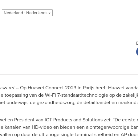
Nederland - Nederlands
wire/ -- Op Huawei Connect 2023 in Parijs heeft Huawei vanda
de toepassing van de Wi-Fi 7-standaardtechnologie op de zakelij
het onderwijs, de gezondheidszorg, de detailhandel en maakindus
i en President van ICT Products and Solutions zei: ''De eerste 
dige kanalen van HD-video en bieden een alomtegenwoordige ban
s vallen op door de ultrahoge single-terminal-snelheid en AP-d