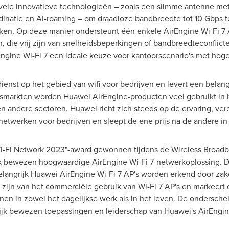
n vele innovatieve technologieën – zoals een slimme antenne m
dinatie en AI-roaming – om draadloze bandbreedte tot 10 Gbps te
en. Op deze manier ondersteunt één enkele AirEngine Wi-Fi 7 AP
 die vrij zijn van snelheidsbeperkingen of bandbreedteconflict
ine Wi-Fi 7 een ideale keuze voor kantoorscenario's met hoge
ienst op het gebied van wifi voor bedrijven en levert een belangr
jfsmarkten worden Huawei AirEngine-producten veel gebruikt in 
n andere sectoren. Huawei richt zich steeds op de ervaring, vere
twerken voor bedrijven en sleept de ene prijs na de andere in
Wi-Fi Network 2023"-award gewonnen tijdens de Wireless Broadb
jk bewezen hoogwaardige AirEngine Wi-Fi 7-netwerkoplossing. Di
elangrijk Huawei AirEngine Wi-Fi 7 AP's worden erkend door zak
e zijn van het commerciële gebruik van Wi-Fi 7 AP's en markeert
nen in zowel het dagelijkse werk als in het leven. De ondersch
tijk bewezen toepassingen en leiderschap van Huawei's AirEngin