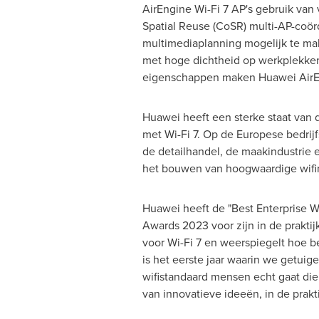
AirEngine Wi-Fi 7 AP's gebruik va
Spatial Reuse (CoSR) multi-AP-coör
multimediaplanning mogelijk te mak
met hoge dichtheid op werkplekken,
eigenschappen maken Huawei AirEng
Huawei heeft een sterke staat van d
met Wi-Fi 7. Op de Europese bedri
de detailhandel, de maakindustrie e
het bouwen van hoogwaardige wifine
Huawei heeft de "Best Enterprise 
Awards 2023 voor zijn in de prakti
voor Wi-Fi 7 en weerspiegelt hoe b
is het eerste jaar waarin we getuig
wifistandaard mensen echt gaat die
van innovatieve ideeën, in de prak