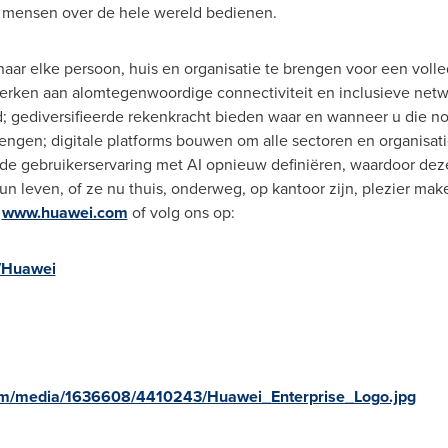
rd mensen over de hele wereld bedienen.
 naar elke persoon, huis en organisatie te brengen voor een volle
werken aan alomtegenwoordige connectiviteit en inclusieve ne
; gediversifieerde rekenkracht bieden waar en wanneer u die nod
engen; digitale platforms bouwen om alle sectoren en organisati
de gebruikerservaring met AI opnieuw definiëren, waardoor deze
n leven, of ze nu thuis, onderweg, op kantoor zijn, plezier make
p
www.huawei.com
of volg ons op:
/Huawei
om/media/1636608/4410243/Huawei_Enterprise_Logo.jpg