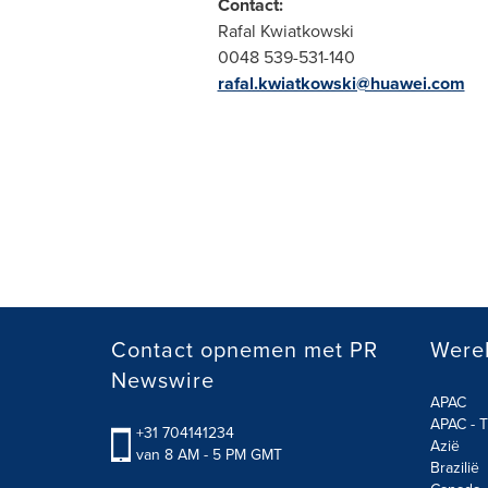
Contact:
Rafal Kwiatkowski
0048 539-531-140
rafal.kwiatkowski@huawei.com
Contact opnemen met PR
Werel
Newswire
APAC
APAC - T
+31 704141234
Azië
van 8 AM - 5 PM GMT
Brazilië