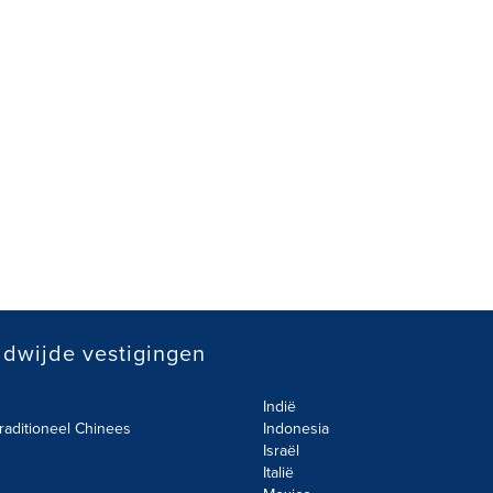
dwijde vestigingen
Indië
raditioneel Chinees
Indonesia
Israël
Italië