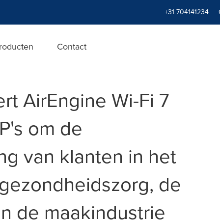
+31 704141234
roducten
Contact
rt AirEngine Wi-Fi 7
AP's om de
ng van klanten in het
 gezondheidszorg, de
en de maakindustrie