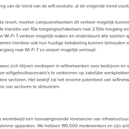
ng van de trend van de wifi-evolutie, al de volgende trend voor
e levert, moeten campusnetwerken dit verkeer mogelijk kunnen
e transitie van 1Ge-toegangsschakelaars naar 2.5Ge-toegang w
n Wi-Fi 7-verkeer mogelijk maken en ondersteunt alle soorten 
klanten hierdoor ook hun huidige bekabeling kunnen behouden w
gang naar Wi-Fi 7 zo soepel mogelijk verloopt.
wei zich blijven verdiepen in wifinetwerken voor bedrijven en
 wifigebruiksscenario's te verkennen op zakelijke werkplekken,
re sectoren. Het bedrijf zal het enorme potentieel van wifinet
ie van sectoren te stimuleren.
s wereldwijd een toonaangevende leverancier van infrastructuur 
slimme apparaten. We hebben 195.000 medewerkers en zijn acti