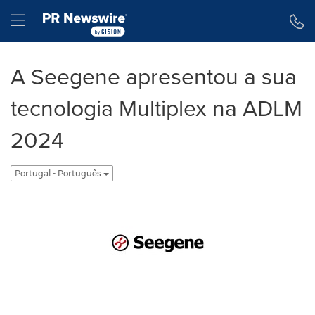
Declaração de Acessibilidade
Saltar a Navegação
Hamburger menu
A Seegene apresentou a sua
tecnologia Multiplex na ADLM
2024
Portugal - Português