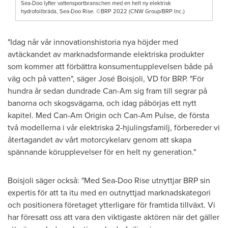
Sea-Doo lyfter vattensportbranschen med en helt ny elektrisk
hydrofoilbräda, Sea-Doo Rise. ©BRP 2022 (CNW Group/BRP Inc.)
"Idag når vår innovationshistoria nya höjder med
avtäckandet av marknadsformande elektriska produkter
som kommer att förbättra konsumentupplevelsen både på
väg och på vatten", säger José Boisjoli, VD för BRP. "För
hundra år sedan dundrade Can-Am sig fram till segrar på
banorna och skogsvägarna, och idag påbörjas ett nytt
kapitel. Med Can-Am Origin och Can-Am Pulse, de första
två modellerna i vår elektriska 2-hjulingsfamilj, förbereder vi
återtagandet av vårt motorcykelarv genom att skapa
spännande körupplevelser för en helt ny generation."
Boisjoli säger också: "Med Sea-Doo Rise utnyttjar BRP sin
expertis för att ta itu med en outnyttjad marknadskategori
och positionera företaget ytterligare för framtida tillväxt. Vi
har föresatt oss att vara den viktigaste aktören när det gäller