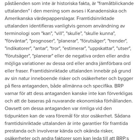
påståenden som inte är historiska fakta, är "framåtblickande
uttalanden" i den mening som avses i Kanadensiska och
Amerikanska värdepapperslagar. Framtidsinriktade
uttalanden identifieras vanligtvis genom användning av
terminologi som "kan", "vill", "skulle", "skulle kunna",
"förväntar", "prognoser", "planerar", "förutsäger", "trender",
"indikatorer", "antar", "tror", "estimerar", "uppskattar", "utser",
"förutsäger", "planerar" eller de negativa orden eller andra
möjliga variationer av dessa ord eller andra jämförbara ord
eller fraser. Framtidsinriktade uttalanden innebär på grund
av sin natur inneboende risker och osäkerheter och bygger
på flera antaganden, både allmänna och specifika. BRP
varnar för att dess antaganden kanske inte kan förverkligas
och att de baseras på nuvarande ekonomiska förhållanden.
Oavsett om dessa antaganden var rimliga vid den
tidpunkten kan de vara föremål för stor osäkerhet. Sådana
framtidsinriktade uttalanden är inte garantier för framtida
prestanda och involverar kända och okända risker,
osäkerheter och andra faktorer som kan leda till att BRP:s