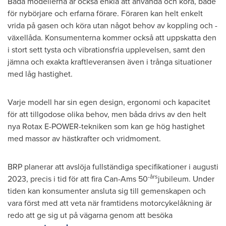
Båda modellerna är också enkla att använda och köra, både
för nybörjare och erfarna förare. Föraren kan helt enkelt
vrida på gasen och köra utan något behov av koppling och -
växellåda. Konsumenterna kommer också att uppskatta den
i stort sett tysta och vibrationsfria upplevelsen, samt den
jämna och exakta kraftleveransen även i trånga situationer
med låg hastighet.
Varje modell har sin egen design, ergonomi och kapacitet
för att tillgodose olika behov, men båda drivs av den helt
nya Rotax E-POWER-tekniken som kan ge hög hastighet
med massor av hästkrafter och vridmoment.
BRP planerar att avslöja fullständiga specifikationer i augusti
-års
2023, precis i tid för att fira Can-Ams 50
jubileum. Under
tiden kan konsumenter ansluta sig till gemenskapen och
vara först med att veta när framtidens motorcykelåkning är
redo att ge sig ut på vägarna genom att besöka