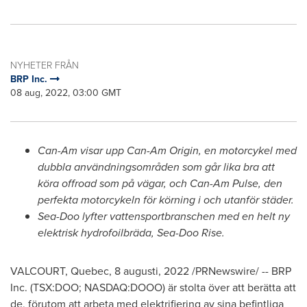
NYHETER FRÅN
BRP Inc.
08 aug, 2022, 03:00 GMT
Can-Am
visar upp Can-Am Origin, en motorcykel med
dubbla användningsområden som går lika bra att
köra offroad som på vägar, och Can-Am Pulse, den
perfekta motorcykeln för körning i och utanför städer.
Sea-Doo lyfter vattensportbranschen
med en helt ny
elektrisk hydrofoilbräda, Sea-Doo Rise.
VALCOURT, Quebec
,
8 augusti, 2022
/PRNewswire/ -- BRP
Inc. (TSX:DOO; NASDAQ:DOOO) är stolta över att berätta att
de, förutom att arbeta med elektrifiering av sina befintliga