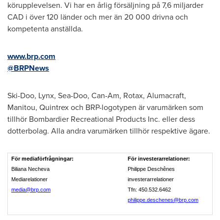
körupplevelsen. Vi har en årlig försäljning på 7,6 miljarder
CAD i över 120 länder och mer än 20 000 drivna och
kompetenta anställda.
www.brp.com
@BRPNews
Ski-Doo, Lynx, Sea-Doo, Can-Am, Rotax, Alumacraft,
Manitou
, Quintrex och BRP-logotypen är varumärken som
tillhör Bombardier Recreational Products Inc. eller dess
dotterbolag. Alla andra varumärken tillhör respektive ägare.
För mediaförfrågningar:
För investerarrelationer:
Biliana Necheva
Philippe Deschênes
Mediarelationer
investerarrelationer
media@brp.com
Tfn: 450.532.6462
philippe.deschenes@brp.com