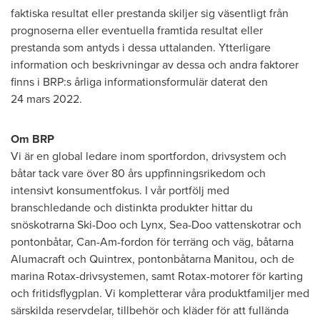
faktiska resultat eller prestanda skiljer sig väsentligt från
prognoserna eller eventuella framtida resultat eller
prestanda som antyds i dessa uttalanden. Ytterligare
information och beskrivningar av dessa och andra faktorer
finns i BRP:s årliga informationsformulär daterat den
24 mars 2022.
Om BRP
Vi är en global ledare inom sportfordon, drivsystem och
båtar tack vare över 80 års uppfinningsrikedom och
intensivt konsumentfokus. I vår portfölj med
branschledande och distinkta produkter hittar du
snöskotrarna Ski-Doo och Lynx, Sea-Doo vattenskotrar och
pontonbåtar, Can-Am-fordon för terräng och väg, båtarna
Alumacraft och Quintrex, pontonbåtarna
Manitou
, och de
marina Rotax-drivsystemen, samt Rotax-motorer för karting
och fritidsflygplan. Vi kompletterar våra produktfamiljer med
särskilda reservdelar, tillbehör och kläder för att fullända