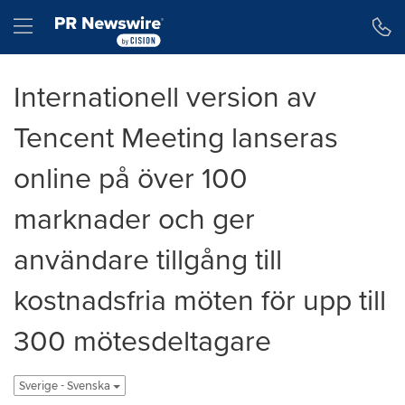
Tillgänglighetsförklaring
Hoppa över navigering
Hamburger menu
Internationell version av
Tencent Meeting lanseras
online på över 100
marknader och ger
användare tillgång till
kostnadsfria möten för upp till
300 mötesdeltagare
Sverige - Svenska