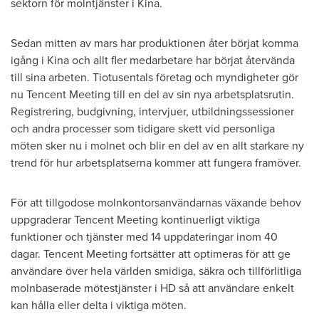
sektorn för molntjänster i Kina.
Sedan mitten av mars har produktionen åter börjat komma
igång i Kina och allt fler medarbetare har börjat återvända
till sina arbeten. Tiotusentals företag och myndigheter gör
nu
Tencent
Meeting till en del av sin nya arbetsplatsrutin.
Registrering, budgivning, intervjuer, utbildningssessioner
och andra processer som tidigare skett vid personliga
möten sker nu i molnet och blir en del av en allt starkare ny
trend för hur arbetsplatserna kommer att fungera framöver.
För att tillgodose molnkontorsanvändarnas växande behov
uppgraderar
Tencent
Meeting kontinuerligt viktiga
funktioner och tjänster med 14 uppdateringar inom 40
dagar.
Tencent
Meeting fortsätter att optimeras för att ge
användare över hela världen smidiga, säkra och tillförlitliga
molnbaserade mötestjänster i HD så att användare enkelt
kan hålla eller delta i viktiga möten.