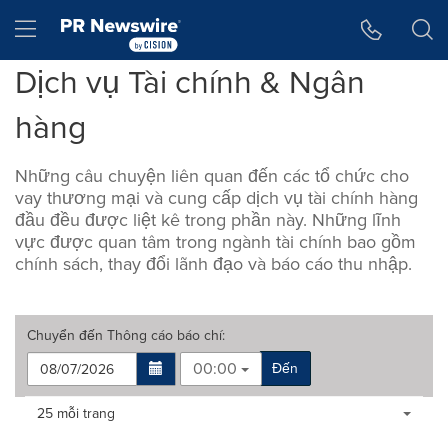
Tuyên bố về khả năng truy cập
Skip Navigation
Hamburger menu
Dịch vụ Tài chính & Ngân
hàng
Những câu chuyện liên quan đến các tổ chức cho
vay thương mại và cung cấp dịch vụ tài chính hàng
đầu đều được liệt kê trong phần này. Những lĩnh
vực được quan tâm trong ngành tài chính bao gồm
chính sách, thay đổi lãnh đạo và báo cáo thu nhập.
Chuyển đến
Thông cáo báo chí
:
00:00
Đến
Making
Items per page:
25 mỗi trang
a
selection