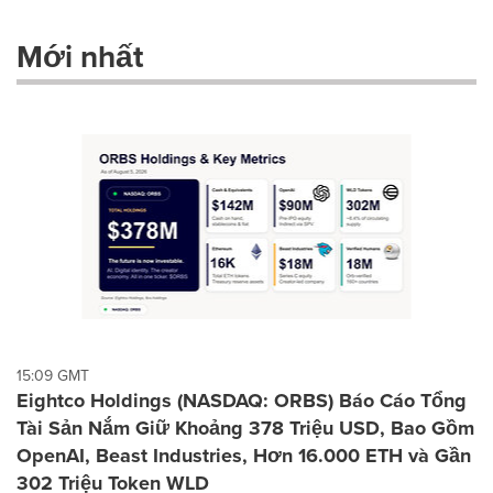
with
these
Mới nhất
dropdown
will
cause
content
on
this
page
to
change.
News
listings
will
update
as
each
15:09 GMT
option
Eightco Holdings (NASDAQ: ORBS) Báo Cáo Tổng
is
Tài Sản Nắm Giữ Khoảng 378 Triệu USD, Bao Gồm
selected.
OpenAI, Beast Industries, Hơn 16.000 ETH và Gần
302 Triệu Token WLD