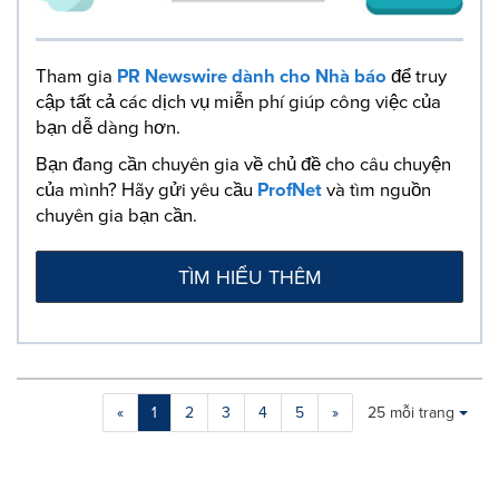
Tham gia
PR Newswire dành cho Nhà báo
để truy
cập tất cả các dịch vụ miễn phí giúp công việc của
bạn dễ dàng hơn.
Bạn đang cần chuyên gia về chủ đề cho câu chuyện
của mình? Hãy gửi yêu cầu
ProfNet
và tìm nguồn
chuyên gia bạn cần.
TÌM HIỂU THÊM
Making
Items per page:
«
1
2
3
4
5
»
25 mỗi trang
a
selection
with
these