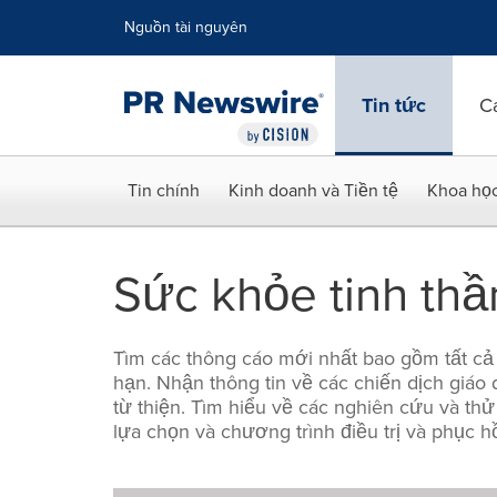
Tuyên bố về khả năng truy cập
Skip Navigation
Nguồn tài nguyên
Tin tức
C
Tin chính
Kinh doanh và Tiền tệ
Khoa họ
Sức khỏe tinh thầ
Tìm các thông cáo mới nhất bao gồm tất cả 
hạn. Nhận thông tin về các chiến dịch giáo 
từ thiện. Tìm hiểu về các nghiên cứu và th
lựa chọn và chương trình điều trị và phục h