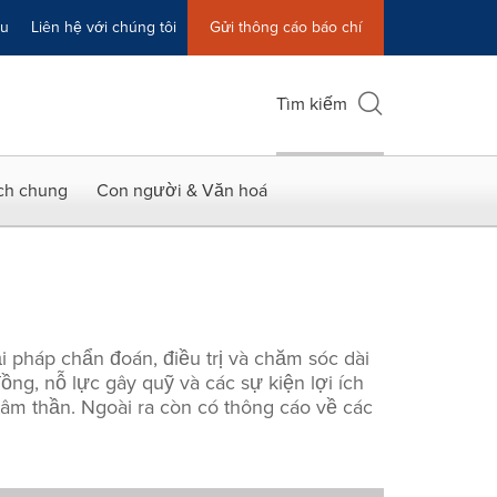
ệu
Liên hệ với chúng tôi
Gửi thông cáo báo chí
Tìm kiếm
ích chung
Con người & Văn hoá
 pháp chẩn đoán, điều trị và chăm sóc dài
ng, nỗ lực gây quỹ và các sự kiện lợi ích
tâm thần. Ngoài ra còn có thông cáo về các