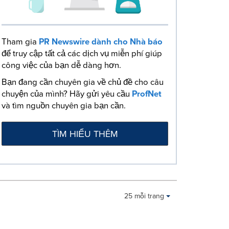
Tham gia
PR Newswire dành cho Nhà báo
để truy cập tất cả các dịch vụ miễn phí giúp
công việc của bạn dễ dàng hơn.
Bạn đang cần chuyên gia về chủ đề cho câu
chuyện của mình? Hãy gửi yêu cầu
ProfNet
và tìm nguồn chuyên gia bạn cần.
TÌM HIỂU THÊM
Making
Items per page:
25 mỗi trang
a
selection
with