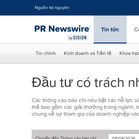
Tuyên bố về khả năng truy cập
Skip Navigation
Nguồn tài nguyên
Tin tức
C
Tin chính
Kinh doanh và Tiền tệ
Khoa họ
Đầu tư có trách n
Các thông cáo báo chí nêu bật các nỗ lực v
thể bao gồm các giải thưởng trong ngành, tr
chung về sự tham gia của doanh nghiệp vào 
Chuyển đến
Thông cáo báo chí
: