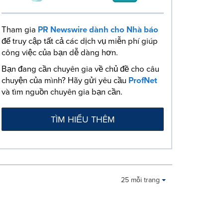
Tham gia
PR Newswire dành cho Nhà báo
để truy cập tất cả các dịch vụ miễn phí giúp
công việc của bạn dễ dàng hơn.
Bạn đang cần chuyên gia về chủ đề cho câu
chuyện của mình? Hãy gửi yêu cầu
ProfNet
và tìm nguồn chuyên gia bạn cần.
TÌM HIỂU THÊM
Making
Items per page:
25 mỗi trang
a
selection
with
these