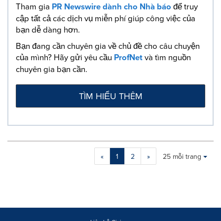
Tham gia
PR Newswire dành cho Nhà báo
để truy
cập tất cả các dịch vụ miễn phí giúp công việc của
bạn dễ dàng hơn.
Bạn đang cần chuyên gia về chủ đề cho câu chuyện
của mình? Hãy gửi yêu cầu
ProfNet
và tìm nguồn
chuyên gia bạn cần.
TÌM HIỂU THÊM
Making
Items per page:
«
1
2
»
25 mỗi trang
a
selection
with
these
dropdown
will
cause