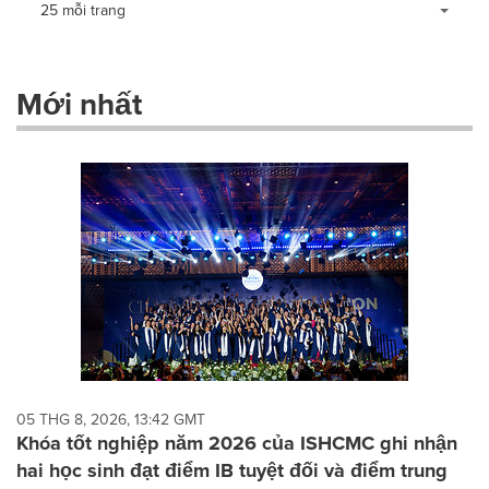
Making
Items per page:
25 mỗi trang
a
selection
with
these
Mới nhất
dropdown
will
cause
content
on
this
page
to
change.
News
listings
will
update
as
each
05 THG 8, 2026, 13:42 GMT
option
Khóa tốt nghiệp năm 2026 của ISHCMC ghi nhận
is
hai học sinh đạt điểm IB tuyệt đối và điểm trung
selected.