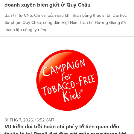
doanh xuyên biên giới ở Quý Châu
Bản tin từ CNS: Chỉ vài tuần sau khi nhận bằng thạc sĩ tại Đại học
Sư phạm Quý Châu, công dân Việt Nam Trần Lê Hương Giang đã
thành lập công ty riêng ...
31 THG 7, 2026, 16:52 GMT
Vụ kiện đòi bồi hoàn chi phí y tế liên quan đến
thuốc lá tại Brazil đạt đến cột mốc quan trọng khi