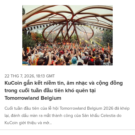
cause
content
on
this
page
to
change.
News
listings
will
update
as
each
22 THG 7, 2026, 18:13 GMT
option
KuCoin gắn kết niềm tin, âm nhạc và cộng đồng
is
trong cuối tuần đầu tiên khó quên tại
selected.
Tomorrowland Belgium
Cuối tuần đầu tiên của lễ hội Tomorrowland Belgium 2026 đã khép
lại, đánh dấu màn ra mắt thành công của Sân khấu Celestia do
KuCoin giới thiệu và mở...