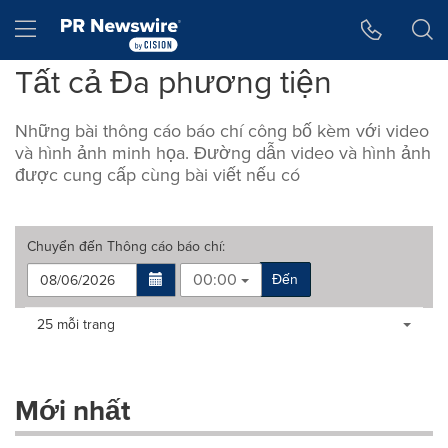
Tuyên bố về khả năng truy cập
Skip Navigation
Hamburger menu
Tất cả Đa phương tiện
Những bài thông cáo báo chí công bố kèm với video
và hình ảnh minh họa. Đường dẫn video và hình ảnh
được cung cấp cùng bài viết nếu có
Chuyển đến
Thông cáo báo chí
:
00:00
Đến
Making
Items per page:
25 mỗi trang
a
selection
with
these
Mới nhất
dropdown
will