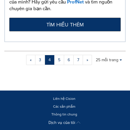
của mình? Hãy gửi yêu cầu
ProfNet
và tìm nguồn
chuyên gia bạn cần.
TÌM HIỂU THÊM
Making
Items per page:
«
3
4
5
6
7
»
25 mỗi trang
a
selection
with
these
dropdown
will
cause
Liên hệ Cision
content
Các sản phẩm
on
Thông tin chung
this
page
Dịch vụ của tôi
to