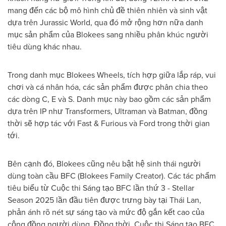
mang đến các bộ mô hình chủ đề thiên nhiên và sinh vật
dựa trên Jurassic World, qua đó mở rộng hơn nữa danh
mục sản phẩm của Blokees sang nhiều phân khúc người
tiêu dùng khác nhau.
Trong danh mục Blokees Wheels, tích hợp giữa lắp ráp, vui
chơi và cá nhân hóa, các sản phẩm được phân chia theo
các dòng C, E và S. Danh mục này bao gồm các sản phẩm
dựa trên IP như Transformers, Ultraman và Batman, đồng
thời sẽ hợp tác với Fast & Furious và Ford trong thời gian
tới.
Bên cạnh đó, Blokees cũng nêu bật hệ sinh thái người
dùng toàn cầu BFC (Blokees Family Creator). Các tác phẩm
tiêu biểu từ Cuộc thi Sáng tạo BFC lần thứ 3 - Stellar
Season 2025 lần đầu tiên được trưng bày tại Thái Lan,
phản ánh rõ nét sự sáng tạo và mức độ gắn kết cao của
cộng đồng người dùng. Đồng thời, Cuộc thi Sáng tạo BFC