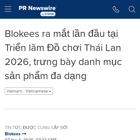
Tuyên bố về khả năng truy cập
Skip Navigation
Hamburger menu
Blokees ra mắt lần đầu tại
Triển lãm Đồ chơi Thái Lan
2026, trưng bày danh mục
sản phẩm đa dạng
Vietnam - Vietnamese
TIN TỨC ĐƯỢC CUNG CẤP BỞI
Blokees