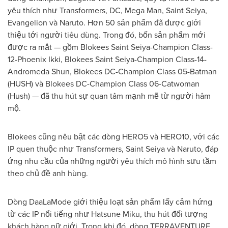
yêu thích như Transformers, DC, Mega Man, Saint Seiya,
Evangelion và Naruto. Hơn 50 sản phẩm đã được giới
thiệu tới người tiêu dùng. Trong đó, bốn sản phẩm mới
được ra mắt — gồm Blokees Saint Seiya-Champion Class-
12-Phoenix Ikki, Blokees Saint Seiya-Champion Class-14-
Andromeda Shun, Blokees DC-Champion Class 05-Batman
(HUSH) và Blokees DC-Champion Class 06-Catwoman
(Hush) — đã thu hút sự quan tâm mạnh mẽ từ người hâm
mộ.
Blokees cũng nêu bật các dòng HERO5 và HERO10, với các
IP quen thuộc như Transformers, Saint Seiya và Naruto, đáp
ứng nhu cầu của những người yêu thích mô hình sưu tầm
theo chủ đề anh hùng.
Dòng DaaLaMode giới thiệu loạt sản phẩm lấy cảm hứng
từ các IP nổi tiếng như Hatsune Miku, thu hút đối tượng
khách hàng nữ giới. Trong khi đó, dòng TERRAVENTURE