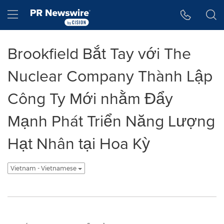
Tuyên bố về khả năng truy cập
Skip Navigation
Hamburger menu
Brookfield Bắt Tay với The
Nuclear Company Thành Lập
Công Ty Mới nhằm Đẩy
Mạnh Phát Triển Năng Lượng
Hạt Nhân tại Hoa Kỳ
Vietnam - Vietnamese