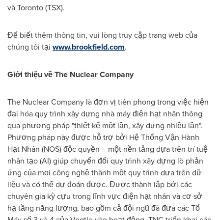
và Toronto (TSX).
Để biết thêm thông tin, vui lòng truy cập trang web của
chúng tôi tại
www.brookfield.com
.
Giới thiệu về The Nuclear Company
The Nuclear Company là đơn vị tiên phong trong việc hiện
đại hóa quy trình xây dựng nhà máy điện hạt nhân thông
qua phương pháp "thiết kế một lần, xây dựng nhiều lần".
Phương pháp này được hỗ trợ bởi Hệ Thống Vận Hành
Hạt Nhân (NOS) độc quyền – một nền tảng dựa trên trí tuệ
nhân tạo (AI) giúp chuyển đổi quy trình xây dựng lò phản
ứng của mọi công nghệ thành một quy trình dựa trên dữ
liệu và có thể dự đoán được. Được thành lập bởi các
chuyên gia kỳ cựu trong lĩnh vực điện hạt nhân và cơ sở
hạ tầng năng lượng, bao gồm cả đội ngũ đã đưa các Tổ
Máy số 3 và 4 của Vogtle vào hoạt động, TNC triển khai các