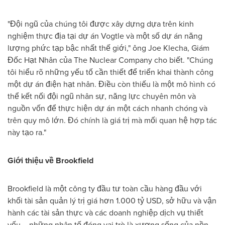
"Đội ngũ của chúng tôi được xây dựng dựa trên kinh
nghiệm thực địa tại dự án Vogtle và một số dự án năng
lượng phức tạp bậc nhất thế giới," ông Joe Klecha, Giám
Đốc Hạt Nhân của The Nuclear Company cho biết. "Chúng
tôi hiểu rõ những yếu tố cần thiết để triển khai thành công
một dự án điện hạt nhân. Điều còn thiếu là một mô hình có
thể kết nối đội ngũ nhân sự, năng lực chuyên môn và
nguồn vốn để thực hiện dự án một cách nhanh chóng và
trên quy mô lớn. Đó chính là giá trị mà mối quan hệ hợp tác
này tạo ra."
Giới thiệu về Brookfield
Brookfield là một công ty đầu tư toàn cầu hàng đầu với
khối tài sản quản lý trị giá hơn 1.000 tỷ USD, sở hữu và vận
hành các tài sản thực và các doanh nghiệp dịch vụ thiết
yếu – những nhân tố đóng vai trò là xương sống của nền