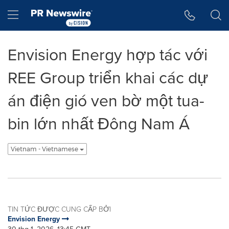
Tuyên bố về khả năng truy cập
Skip Navigation
Hamburger menu
Envision Energy hợp tác với
REE Group triển khai các dự
án điện gió ven bờ một tua-
bin lớn nhất Đông Nam Á
Vietnam - Vietnamese
TIN TỨC ĐƯỢC CUNG CẤP BỞI
Envision Energy