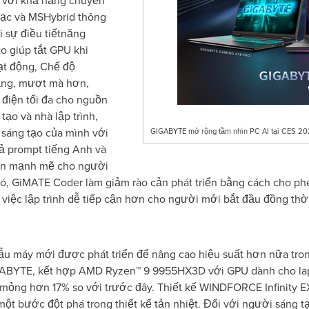
t với khả năng chuyển
 rạc và MSHybrid thông
 sự điều tiếtnăng
 giúp tắt GPU khi
oạt động, Chế độ
ằng, mượt mà hơn,
 điện tối đa cho nguồn
tạo và nhà lập trình,
sáng tạo của mình với
GIGABYTE mở rộng tầm nhìn PC AI tại CES 202
ả prompt tiếng Anh và
uan mạnh mẽ cho người
 đó, GiMATE Coder làm giảm rào cản phát triển bằng cách cho ph
việc lập trình dễ tiếp cận hơn cho người mới bắt đầu đồng thời 
mẫu máy mới được phát triển để nâng cao hiệu suất hơn nữa tr
GABYTE, kết hợp AMD Ryzen™ 9 9955HX3D với GPU dành cho la
ỏng hơn 17% so với trước đây. Thiết kế WINDFORCE Infinity E
một bước đột phá trong thiết kế tản nhiệt. Đối với người sáng 