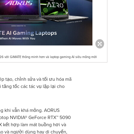
6 với GiMATE thông minh hơn và laptop gaming AI siêu mỏng mới
ép tạo, chỉnh sửa và tối ưu hóa mã
tăng tốc các tác vụ lặp lại cho
ong khi vẫn khá mỏng. AORUS
ptop NVIDIA® GeForce RTX™ 5090
X kết hợp làm mát buồng hơi và
tạo và người dùng hay di chuyển,