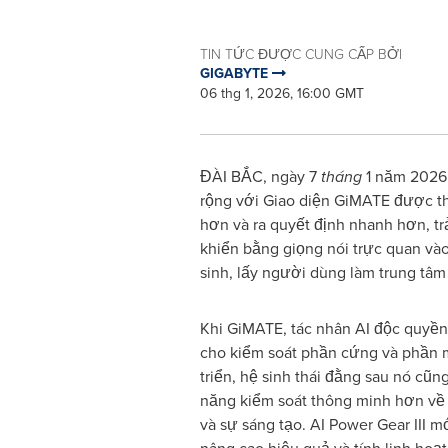
TIN TỨC ĐƯỢC CUNG CẤP BỞI
GIGABYTE
06 thg 1, 2026, 16:00 GMT
ĐÀI BẮC, ngày 7
tháng
1 năm 2026
rộng với Giao diện GiMATE được th
hơn và ra quyết định nhanh hơn, tr
khiển bằng giọng nói trực quan và
sinh, lấy người dùng làm trung tâ
Khi GiMATE, tác nhân AI độc quyề
cho kiểm soát phần cứng và phần 
triển, hệ sinh thái đằng sau nó cũn
năng kiểm soát thông minh hơn về
và sự sáng tạo. AI Power Gear III m