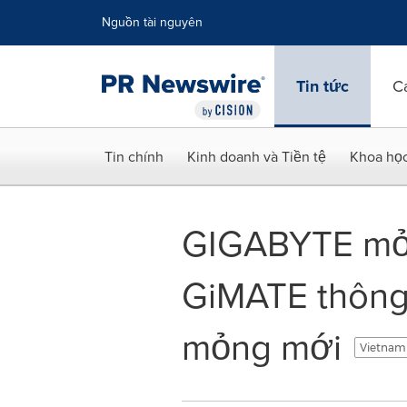
Tuyên bố về khả năng truy cập
Skip Navigation
Nguồn tài nguyên
Tin tức
C
Tin chính
Kinh doanh và Tiền tệ
Khoa họ
GIGABYTE mở 
GiMATE thông 
mỏng mới
Vietnam