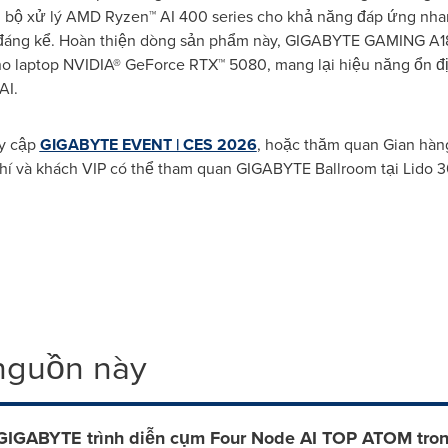
bộ xử lý AMD Ryzen™ AI 400 series cho khả năng đáp ứng nha
ơn đáng kể. Hoàn thiện dòng sản phẩm này, GIGABYTE GAMING A1
laptop NVIDIA® GeForce RTX™ 5080, mang lại hiệu năng ổn đị
AI.
uy cập
GIGABYTE EVENT | CES 2026
, hoặc thăm quan Gian hàn
chí và khách VIP có thể tham quan GIGABYTE Ballroom tại Lido 
 nguồn này
GIGABYTE trình diễn cụm Four Node AI TOP ATOM tron