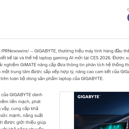
 /PRNewswire/ --
GIGABYTE, thương hiệu máy tính hàng đầu thế 
iết kế lại và thế hệ laptop gaming AI mới tại CES 2026. Được 
ải nghiệm GiMATE nâng cấp đưa thông tin phân tích hệ thống th
o một trung tâm được sắp xếp hợp lý, nâng cao cam kết của GIG
m trên toàn bộ dòng sản phẩm laptop của GIGABYTE
.
n của GIGABYTE dành
mềm liền mạch, phát
g vậy, cung cấp khả
 sức mạnh, năng suất
ới được giới thiệu giúp