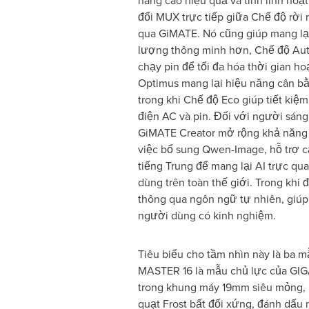
nâng cao hiệu quả và tính linh hoạ
đổi MUX trực tiếp giữa Chế độ rời
qua GiMATE. Nó cũng giúp mang lại
lượng thông minh hơn, Chế độ Auto
chạy pin để tối đa hóa thời gian h
Optimus mang lại hiệu năng cân b
trong khi Chế độ Eco giúp tiết kiệm
điện AC và pin. Đối với người sáng 
GiMATE Creator mở rộng khả năng 
việc bổ sung Qwen-Image, hỗ trợ c
tiếng Trung để mang lại AI trực q
dùng trên toàn thế giới. Trong khi
thông qua ngôn ngữ tự nhiên, giúp 
người dùng có kinh nghiệm.
Tiêu biểu cho tầm nhìn này là ba 
MASTER 16 là mẫu chủ lực của GI
trong khung máy 19mm siêu mỏng, m
quạt Frost bất đối xứng, đánh dấu 