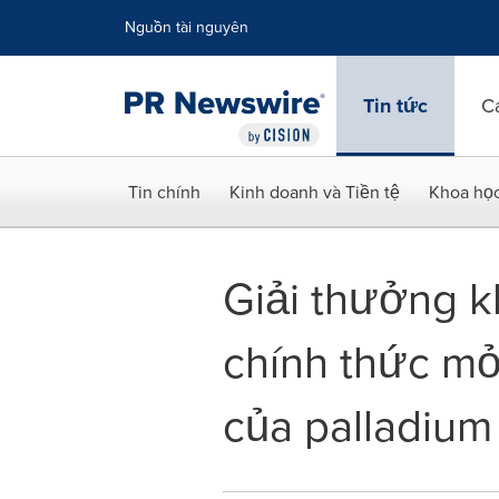
Tuyên bố về khả năng truy cập
Skip Navigation
Nguồn tài nguyên
Tin tức
C
Tin chính
Kinh doanh và Tiền tệ
Khoa họ
Giải thưởng k
chính thức mở
của palladium