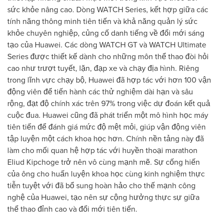
sức khỏe nâng cao. Dòng WATCH Series, kết hợp giữa các
tính năng thông minh tiên tiến và khả năng quản lý sức
khỏe chuyên nghiệp, củng cố danh tiếng về đổi mới sáng
tạo của Huawei. Các dòng WATCH GT và WATCH Ultimate
Series được thiết kế dành cho những môn thể thao đòi hỏi
cao như trượt tuyết, lặn, đạp xe và chạy địa hình. Riêng
trong lĩnh vực chạy bộ, Huawei đã hợp tác với hơn 100 vận
động viên để tiến hành các thử nghiệm dài hạn và sâu
rộng, đạt độ chính xác trên 97% trong việc dự đoán kết quả
cuộc đua. Huawei cũng đã phát triển một mô hình học máy
tiên tiến để đánh giá mức độ mệt mỏi, giúp vận động viên
tập luyện một cách khoa học hơn. Chính nền tảng này đã
làm cho mối quan hệ hợp tác với huyền thoại marathon
Eliud Kipchoge trở nên vô cùng mạnh mẽ. Sự cống hiến
của ông cho huấn luyện khoa học cùng kinh nghiệm thực
tiễn tuyệt với đã bổ sung hoàn hảo cho thế mạnh công
nghệ của Huawei, tạo nên sự cộng hưởng thực sự giữa
thể thao đỉnh cao và đổi mới tiên tiến.