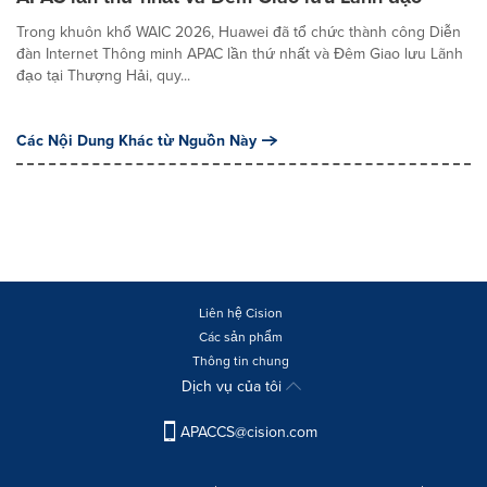
Trong khuôn khổ WAIC 2026, Huawei đã tổ chức thành công Diễn
đàn Internet Thông minh APAC lần thứ nhất và Đêm Giao lưu Lãnh
đạo tại Thượng Hải, quy...
Các Nội Dung Khác từ Nguồn Này
Liên hệ Cision
Các sản phẩm
Thông tin chung
Dịch vụ của tôi
APACCS@cision.com