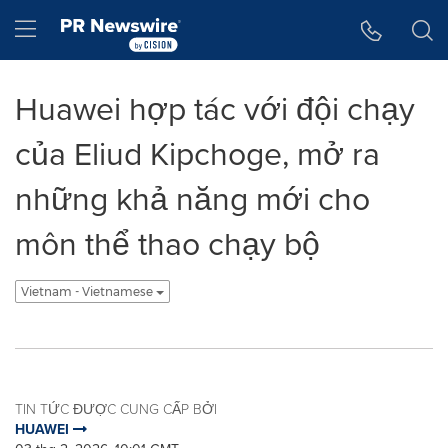
Tuyên bố về khả năng truy cập
Skip Navigation
Hamburger menu
Huawei hợp tác với đội chạy
của Eliud Kipchoge, mở ra
những khả năng mới cho
môn thể thao chạy bộ
Vietnam - Vietnamese
TIN TỨC ĐƯỢC CUNG CẤP BỞI
HUAWEI