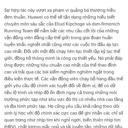
Sự hợp tác này vượt xa phạm vi quảng bá thương hiệu
đơn thuần. Huawei có thể sẽ tận dụng những hiểu biết
chuyên môn sâu sắc của Eliud Kipchoge và dsm-firmenich
Running Team để nắm bắt các nhu cầu cốt lõi của những
vận động viên đẳng cấp thế giới trong giai đoạn huấn
luyện khắc nghiệt nhất cũng như các cuộc thi đấu áp lực
cao nhất. Đối với một đội chạy liên tục thiết lập kỷ lục thế
giới, đồng hồ thông minh là công cụ thiết yếu. Nó phải đáp
ứng được những tiêu chuẩn cao nhất của thể thao đỉnh
cao và trải qua các bài kiểm nghiệm nghiêm ngặt trong
điều kiện thực tế. Các vận động viên chạy bộ hàng đầu thế
giới yêu cầu độ chính xác tuyệt đối về định vị, để có dữ
liệu lộ trình và nhịp độ ổn định ngay cả trong những môi
trường phức tạp như khu vực đô thị có nhiều nhà cao tầng
và địa hình phức tạp. Họ cũng yêu cầu khả năng theo dõi
sinh lý học với độ chính xác cực cao để ghi nhận các chỉ số
quan trọng như nhịp tim khi nghỉ ngơi, biến thiên nhịp tim
(HRV), chất lượng giấc ngủ và tải luyện tập, những dữ liệu