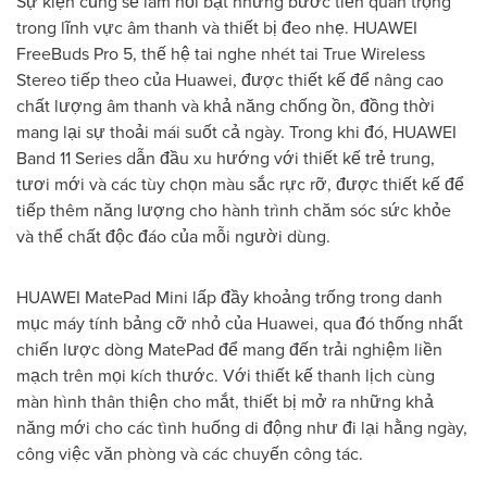
Sự kiện cũng sẽ làm nổi bật những bước tiến quan trọng
trong lĩnh vực âm thanh và thiết bị đeo nhẹ. HUAWEI
FreeBuds Pro 5, thế hệ tai nghe nhét tai True Wireless
Stereo tiếp theo của Huawei, được thiết kế để nâng cao
chất lượng âm thanh và khả năng chống ồn, đồng thời
mang lại sự thoải mái suốt cả ngày. Trong khi đó, HUAWEI
Band 11 Series dẫn đầu xu hướng với thiết kế trẻ trung,
tươi mới và các tùy chọn màu sắc rực rỡ, được thiết kế để
tiếp thêm năng lượng cho hành trình chăm sóc sức khỏe
và thể chất độc đáo của mỗi người dùng.
HUAWEI MatePad Mini lấp đầy khoảng trống trong danh
mục máy tính bảng cỡ nhỏ của Huawei, qua đó thống nhất
chiến lược dòng MatePad để mang đến trải nghiệm liền
mạch trên mọi kích thước. Với thiết kế thanh lịch cùng
màn hình thân thiện cho mắt, thiết bị mở ra những khả
năng mới cho các tình huống di động như đi lại hằng ngày,
công việc văn phòng và các chuyến công tác.