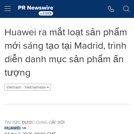
Tuyên bố về khả năng truy cập
Skip Navigation
Hamburger menu
Huawei ra mắt loạt sản phẩm
mới sáng tạo tại Madrid, trình
diễn danh mục sản phẩm ấn
tượng
Vietnam - Vietnamese
TIN TỨC ĐƯỢC CUNG CẤP BỞI
HUAWEI