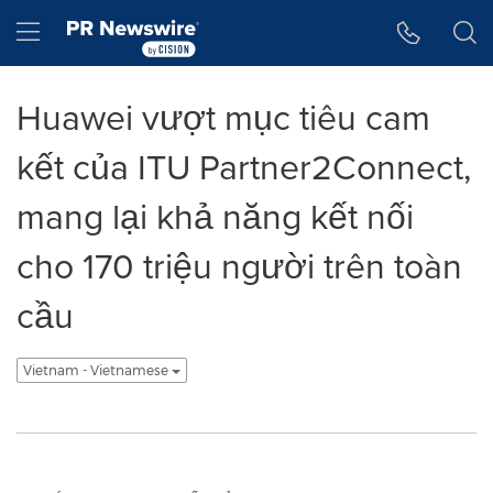
Tuyên bố về khả năng truy cập
Skip Navigation
Hamburger menu
Huawei vượt mục tiêu cam
kết của ITU Partner2Connect,
mang lại khả năng kết nối
cho 170 triệu người trên toàn
cầu
Vietnam - Vietnamese