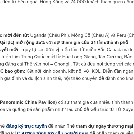
0% đến từ bên ngoài Hồng Kông và 74.000 khách tham quan côn
c mới đến từ:
Uganda (Châu Phi), Mông Cổ (Châu Á) và Peru (C
Đại lục) mở rộng 35%
với
sự tham gia của 21 tỉnh/thành phố
uyết mới
– quy tụ các đơn vị triển lãm từ miền Bắc Canada và 
 triển lãm Trung Quốc mới từ Hắc Long Giang, Tân Cương, Bắc 
 đăng cai Thế vận hội – Chongli. Tất cả đều nổi tiếng với các 
2C bao gồm:
Kết nối kinh doanh, kết nối với KOL, Diễn đàn ngàn
ch gia đình và du lịch sinh thái, hội thảo chuyên đề dành cho k
Panoramic China Pavilion)
có sự tham gia của nhiều tỉnh thành 
n hóa và quảng bá sản phẩm như "Tàu chủ đề Gấu trúc từ Tứ Xuy
thể
đăng ký trực tuyến
để nhận
Thẻ tham dự ngày thương mại 
 đăng ký
Chương trình trợ cấp người mua
để nhận thêm quyền l