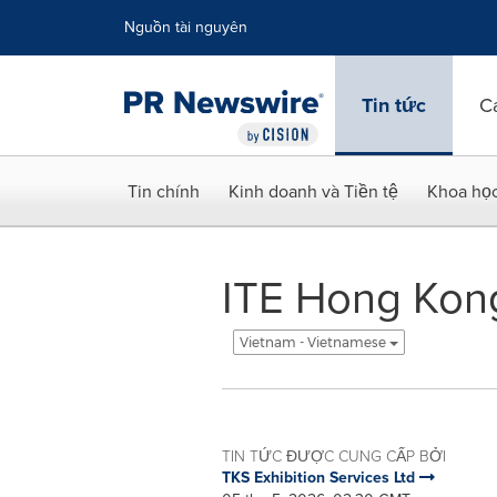
Tuyên bố về khả năng truy cập
Skip Navigation
Nguồn tài nguyên
Tin tức
C
Tin chính
Kinh doanh và Tiền tệ
Khoa họ
ITE Hong Kong
Vietnam - Vietnamese
TIN TỨC ĐƯỢC CUNG CẤP BỞI
TKS Exhibition Services Ltd