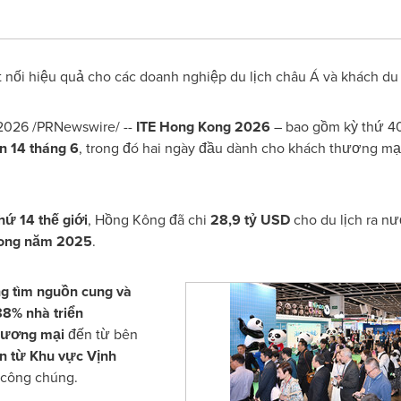
nối hiệu quả cho các doanh nghiệp du lịch châu Á và khách du l
026 /PRNewswire/ --
ITE Hong Kong 2026
– bao gồm kỳ thứ 40 
n 14 tháng 6
, trong đó hai ngày đầu dành cho khách thương mạ
hứ 14 thế giới
, Hồng Kông đã chi
28,9 tỷ USD
cho du lịch ra n
trong năm 2025
.
ng tìm nguồn cung và
88% nhà triển
hương mại
đến từ bên
n từ Khu vực Vịnh
 công chúng.