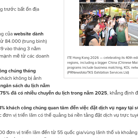
 trước bất ổn địa
ng của
website dành
ừ 84.000 (trung bình)
39 vào tháng 3 năm
mạnh mẽ từ các doanh
ITE Hong Kong 2026 — celebrating its 40th edit
regions, including a bigger China (Chinese Mai
programs include business matching, KOL netwo
ông chúng tháng
(PRNewsfoto/TKS Exhibition Services Ltd)
 khách không bị ảnh
ngân sách du lịch năm
75% đã có nhiều chuyến du lịch trong năm 2025
, khẳng định 
% khách công chúng quan tâm đến việc đặt dịch vụ ngay tại s
ác đơn vị triển lãm có thể quảng bá nền tảng đặt dịch vụ trực tu
00 đơn vị triển lãm đến từ 55 quốc gia/vùng lãnh thổ và khoả