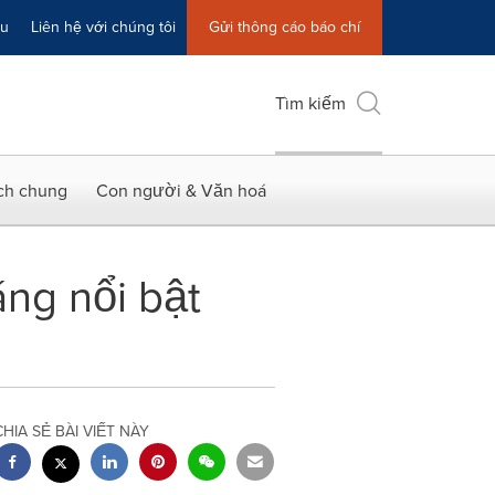
ệu
Liên hệ với chúng tôi
Gửi thông cáo báo chí
Tìm kiếm
ích chung
Con người & Văn hoá
ng nổi bật
CHIA SẺ BÀI VIẾT NÀY