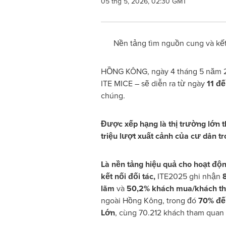
05 thg 5, 2026, 02:30 GMT
Nền tảng tìm nguồn cung và kết 
HỒNG KÔNG, ngày 4 tháng 5 năm 2
ITE MICE – sẽ diễn ra từ ngày
11 đế
chúng.
Được xếp hạng là thị trường lớn t
triệu lượt xuất cảnh của cư dân 
Là nền tảng hiệu quả cho hoạt độ
kết nối đối tác,
ITE2025 ghi nhận
lãm
và
50,2% khách mua/khách t
ngoài Hồng Kông, trong đó
70% đế
Lớn
, cùng 70.212 khách tham quan