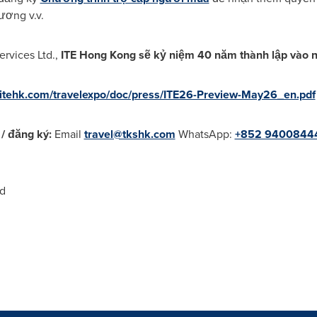
ương v.v.
rvices Ltd.,
ITE Hong Kong sẽ kỷ niệm 40 năm
thành lập vào
.itehk.com/travelexpo/doc/press/ITE26-Preview-May26_en.pdf
/ đăng ký:
Email
travel@tkshk.com
WhatsApp:
+852 9400844
d