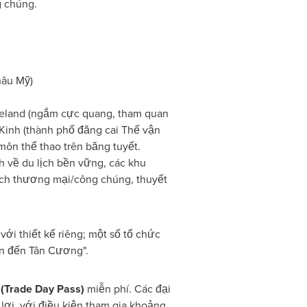
g chúng.
hâu Mỹ)
Iceland (ngắm cực quang, tham quan
Kinh (thành phố đăng cai Thế vận
môn thể thao trên băng tuyết.
h về du lịch bền vững, các khu
hách thương mại/công chúng, thuyết
với thiết kế riêng; một số tổ chức
ên đến Tân Cương".
(Trade Day Pass)
miễn phí. Các đại
ợi, với điều kiện tham gia khoảng