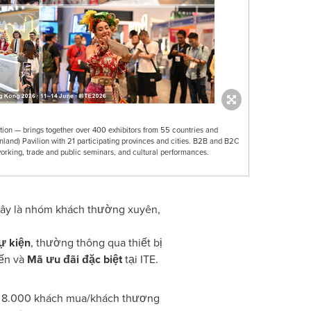
ion — brings together over 400 exhibitors from 55 countries and
nland) Pavilion with 21 participating provinces and cities. B2B and B2C
rking, trade and public seminars, and cultural performances.
đây là nhóm khách thường xuyên,
ự kiện
, thường thông qua thiết bị
yến và
Mã ưu đãi đặc biệt
tại ITE.
ng 8.000 khách mua/khách thương