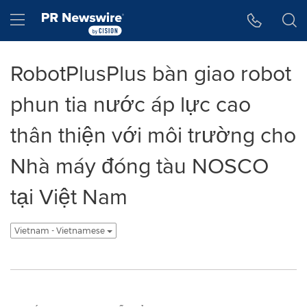
Tuyên bố về khả năng truy cập
Skip Navigation
Hamburger menu
RobotPlusPlus bàn giao robot
phun tia nước áp lực cao
thân thiện với môi trường cho
Nhà máy đóng tàu NOSCO
tại Việt Nam
Vietnam - Vietnamese