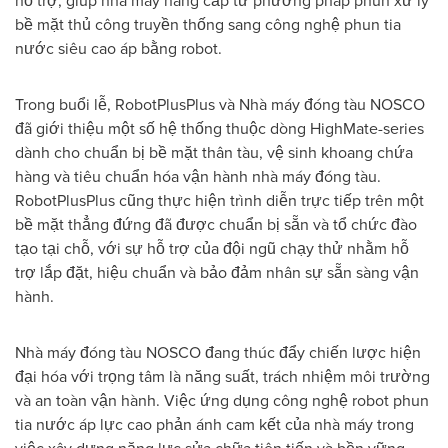
hỗ trợ, giúp nhà máy nâng cấp từ phương pháp phun xử lý
bề mặt thủ công truyền thống sang công nghệ phun tia
nước siêu cao áp bằng robot.
Trong buổi lễ, RobotPlusPlus và Nhà máy đóng tàu NOSCO
đã giới thiệu một số hệ thống thuộc dòng HighMate-series
dành cho chuẩn bị bề mặt thân tàu, vệ sinh khoang chứa
hàng và tiêu chuẩn hóa vận hành nhà máy đóng tàu.
RobotPlusPlus cũng thực hiện trình diễn trực tiếp trên một
bề mặt thẳng đứng đã được chuẩn bị sẵn và tổ chức đào
tạo tại chỗ, với sự hỗ trợ của đội ngũ chạy thử nhằm hỗ
trợ lắp đặt, hiệu chuẩn và bảo đảm nhân sự sẵn sàng vận
hành.
Nhà máy đóng tàu NOSCO đang thúc đẩy chiến lược hiện
đại hóa với trọng tâm là năng suất, trách nhiệm môi trường
và an toàn vận hành. Việc ứng dụng công nghệ robot phun
tia nước áp lực cao phản ánh cam kết của nhà máy trong