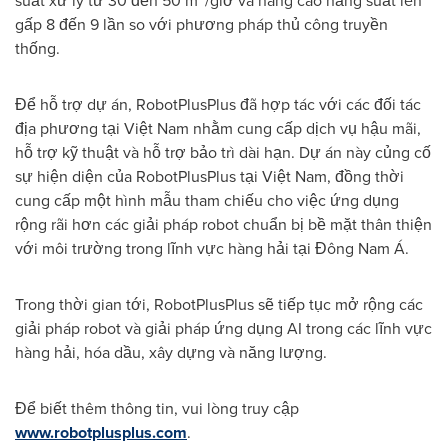
suất xử lý từ 30 đến 50 m
/giờ và nâng cao năng suất lên
gấp 8 đến 9 lần so với phương pháp thủ công truyền
thống.
Để hỗ trợ dự án, RobotPlusPlus đã hợp tác với các đối tác
địa phương tại Việt Nam nhằm cung cấp dịch vụ hậu mãi,
hỗ trợ kỹ thuật và hỗ trợ bảo trì dài hạn. Dự án này củng cố
sự hiện diện của RobotPlusPlus tại Việt Nam, đồng thời
cung cấp một hình mẫu tham chiếu cho việc ứng dụng
rộng rãi hơn các giải pháp robot chuẩn bị bề mặt thân thiện
với môi trường trong lĩnh vực hàng hải tại Đông Nam Á.
Trong thời gian tới, RobotPlusPlus sẽ tiếp tục mở rộng các
giải pháp robot và giải pháp ứng dụng AI trong các lĩnh vực
hàng hải, hóa dầu, xây dựng và năng lượng.
Để biết thêm thông tin, vui lòng truy cập
www.robotplusplus.com
.