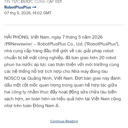
TIN TỨC ĐƯỢC CUNG CẤP BỞI
RobotPlusPlus
07 thg 5, 2026, 14:02 GMT
HẢI PHÒNG, Việt Nam, ngày 7 tháng 5 năm 2026
/PRNewswire/ -- RobotPlusPlus Co., Ltd. ("RobotPlusPlus"),
nhà cung cấp hàng đầu thế giới về các giải pháp robot
chuẩn bị bề mặt công nghiệp, đã bàn giao hơn 20 robot
phun tia nước áp lực cao thân thiện với môi trường cùng
các hệ thống hỗ trợ tích hợp cho Nhà máy đóng tàu
NOSCO tại Quảng Ninh, Việt Nam. Đợt bàn giao này đánh
dấu một cột mốc quan trọng trong quan hệ hợp tác giữa
hai công ty nhằm thúc đẩy hoạt động sửa chữa tàu biển
sạch hơn, an toàn hơn và hiệu quả hơn tại Việt Nam cũng
như trên toàn Đông Nam Á.
Continue Reading