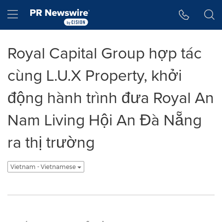
Tuyên bố về khả năng truy cập
Skip Navigation
Hamburger menu
Royal Capital Group hợp tác
cùng L.U.X Property, khởi
động hành trình đưa Royal An
Nam Living Hội An Đà Nẵng
ra thị trường
Vietnam - Vietnamese