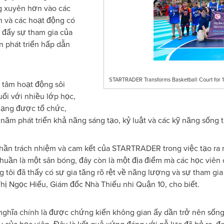
g xuyên hơn vào các
n và các hoạt động có
 đẩy sự tham gia của
n phát triển hấp dẫn
STARTRADER Transforms Basketball Court for 1
 tâm hoạt động sôi
uổi với nhiều lớp học,
 dạng được tổ chức,
ăm phát triển khả năng sáng tạo, kỷ luật và các kỹ năng sống t
 thần trách nhiệm và cam kết của STARTRADER trong việc tạo ra 
thuần là một sân bóng, đây còn là một địa điểm mà các học viên
g tôi đã thấy có sự gia tăng rõ rệt về năng lượng và sự tham gi
hị Ngọc Hiếu, Giám đốc Nhà Thiếu nhi Quận 10, cho biết.
 nghĩa chính là được chứng kiến không gian ấy dần trở nên sốn