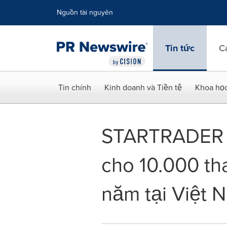
Tuyên bố về khả năng truy cập
Skip Navigation
Nguồn tài nguyên
Tin tức
C
Tin chính
Kinh doanh và Tiền tệ
Khoa họ
STARTRADER c
cho 10.000 th
năm tại Việt 