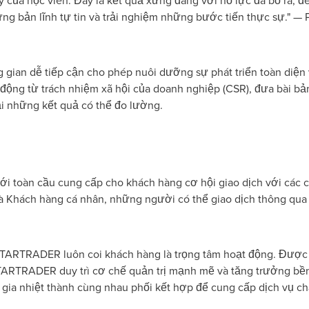
y của học viên. Đây là kết quả xứng đáng với nỗ lực đã bỏ ra,
ựng bản lĩnh tự tin và trải nghiệm những bước tiến thực sự." — 
ian dễ tiếp cận cho phép nuôi dưỡng sự phát triển toàn diện và
ộng từ trách nhiệm xã hội của doanh nghiệp (CSR), đưa bài bả
i những kết quả có thể đo lường.
 toàn cầu cung cấp cho khách hàng cơ hội giao dịch với các cô
 Khách hàng cá nhân, những người có thể giao dịch thông qua
 STARTRADER luôn coi khách hàng là trọng tâm hoạt động. Được 
TARTRADER duy trì cơ chế quản trị mạnh mẽ và tăng trưởng bề
 nhiệt thành cùng nhau phối kết hợp để cung cấp dịch vụ chấ