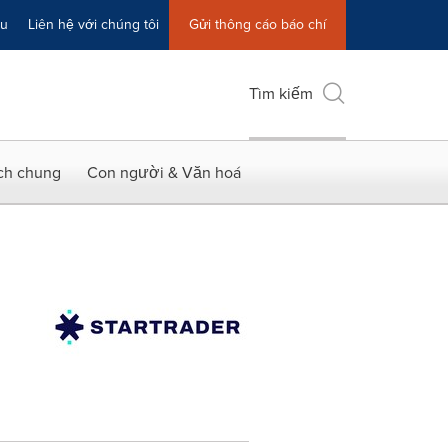
ệu
Liên hệ với chúng tôi
Gửi thông cáo báo chí
Tìm kiếm
ích chung
Con người & Văn hoá