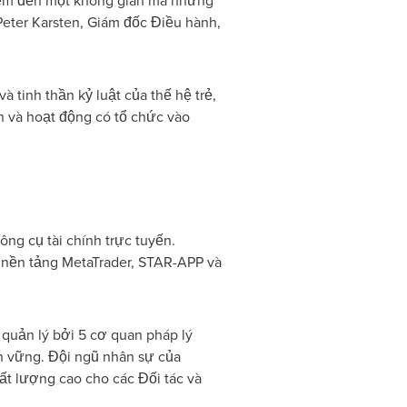
 đem đến một không gian mà những
Peter Karsten, Giám đốc Điều hành,
 tinh thần kỷ luật của thế hệ trẻ,
n và hoạt động có tổ chức vào
ng cụ tài chính trực tuyến.
 nền tảng MetaTrader, STAR-APP và
quản lý bởi 5 cơ quan pháp lý
n vững. Đội ngũ nhân sự của
t lượng cao cho các Đối tác và