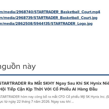
com/media/2968740/STARTRADER_Basketball_Court.mp4
com/media/2968739/STARTRADER_Basketball_Court.jpg
com/media/2862508/5944135/STARTRADER_Logo.jpg
 nguồn này
STARTRADER Ra Mắt SKHY Ngay Sau Khi SK Hynix Niê
Hội Tiếp Cận Kịp Thời Với Cổ Phiếu AI Hàng Đầu
STARTRADER hôm nay công bố ra mắt CFD Cổ phiếu Mỹ SK Hynix Inc. (SKH
lực từ ngày 22 tháng 7 năm 2026. Ngay sau khi ...