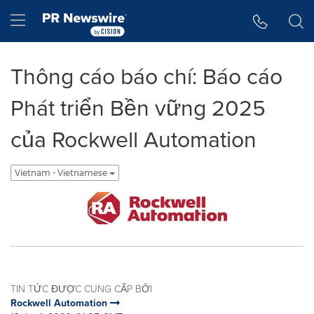
Tuyên bố về khả năng truy cập
Skip Navigation
Hamburger menu
Thông cáo báo chí: Báo cáo
Phát triển Bền vững 2025
của Rockwell Automation
Vietnam - Vietnamese
TIN TỨC ĐƯỢC CUNG CẤP BỞI
Rockwell Automation